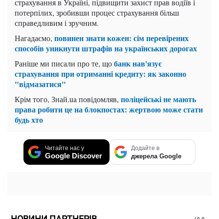
страхування в Україні, підвищити захист прав водіїв і
потерпілих, зробивши процес страхування більш
справедливим і зручним.
повинен знати кожен: сім перевірених
Нагадаємо,
способів уникнути штрафів на українських дорогах
банк нав'язує
Раніше ми писали про те, що
страхування при отриманні кредиту: як законно
"відмазатися"
поліцейські не мають
Крім того, Знай.ua повідомляв,
права робити це на блокпостах: жертвою може стати
будь хто
Читайте нас у
Додайте в
Google Discover
джерела Google
НОВИНИ ПАРТНЕРІВ