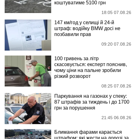
коштуватиме 5100 грн
18:05 07.08.26
147 км/год у селищі й 24-й
штраф: водійку BMW досі не
позбавили прав
09:20 07.08.26
100 гривень за літр
скасовується: експерт пояснив,
чому ціни на пальне зробили
різкий розворот
08:25 07.08.26
Паркування на газонах у спеку:
87 штрафів за тиждень і до 1700
грн за порушення
21:45 06.08.26
Блимання фарами карається
штрафом: які жести на дорозі за