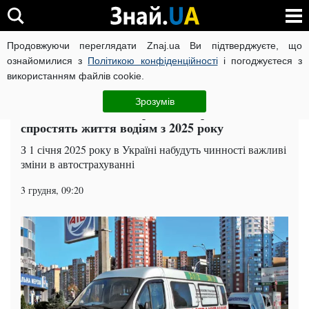
Продовжуючи переглядати Znaj.ua Ви підтверджуєте, що
ВІЙНА РОСІЇ ПРОТИ УКРАЇНИ
КОРОНАВІРУС В УКРАЇНІ І
ознайомилися з
Політикою конфіденційності
і погоджуєтеся з
використанням файлів cookie.
Головна
Auto.Знай
ЧИТАТЬ НА РУССКОМ
Зрозумів
Автоцивілка без паперів: нові правила, які
спростять життя водіям з 2025 року
З 1 січня 2025 року в Україні набудуть чинності важливі
зміни в автострахуванні
3 грудня, 09:20