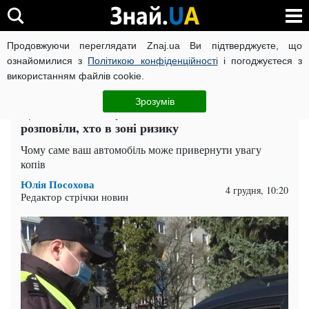
Продовжуючи переглядати Znaj.ua Ви підтверджуєте, що
ВІЙНА РОСІЇ ПРОТИ УКРАЇНИ
КОРОНАВІРУС В УКРАЇНІ І
ознайомилися з
Політикою конфіденційності
і погоджуєтеся з
використанням файлів cookie.
Головна
Auto.Знай
ЧИТАТЬ НА РУССКОМ
Зрозумів
Ці авто поліція зупиняє найчастіше: водіям
розповіли, хто в зоні ризику
Чому саме ваш автомобіль може привернути увагу
копів
Юлія Посохова
4 грудня, 10:20
Редактор стрічки новин