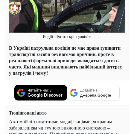
Водiй. Фото: скрін youtube
В Україні патрульна поліція не має права зупиняти
транспортні засоби без вагомої причини, проте в
реальності формальні приводи знаходяться досить
часто. Які машини викликають найбільший інтерес
у патрулів і чому?
Читайте нас у
Додайте в
Google Discover
джерела Google
Тюнінговані авто
Автомобілі з помітними модифікаціями, яскравим
забарвленням чи гучною вихлопною системою –
завжди в полі зору. Поліцейські часто асоціюють їх з