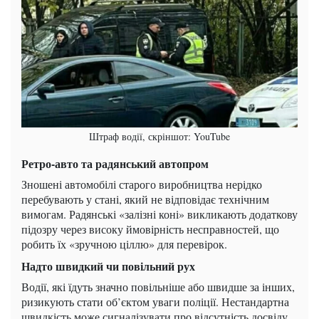
Штраф водії, скріншот: YouTube
Ретро-авто та радянський автопром
Зношені автомобілі старого виробництва нерідко
перебувають у стані, який не відповідає технічним
вимогам. Радянські «залізні коні» викликають додаткову
підозру через високу ймовірність несправностей, що
робить їх «зручною ціллю» для перевірок.
Надто швидкий чи повільний рух
Водії, які їдуть значно повільніше або швидше за інших,
ризикують стати об’єктом уваги поліції. Нестандартна
швидкість може сигналізувати про відсутність досвіду