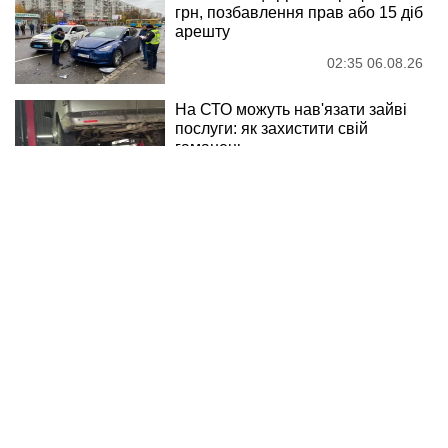
грн, позбавлення прав або 15 діб
арешту
02:35 06.08.26
На СТО можуть нав'язати зайві
послуги: як захистити свій
гаманець
21:10 05.08.26
Обов'язковий техогляд для
легкових авто: гальма, фари,
шини — повний список
перевірок
19:25 05.08.26
Залишили місце ДТП: штраф
3400 грн, позбавлення прав або
15 діб арешту
16:20 05.08.26