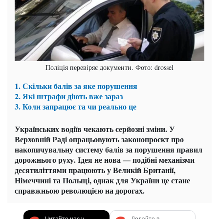
Поліція перевіряє документи. Фото: drossel
1. Скільки балів за яке порушення
2. Які штрафи діють вже зараз
3. Коли запрацює та чи реально це
Українських водіїв чекають серйозні зміни. У
Верховній Раді опрацьовують законопроєкт про
накопичувальну систему балів за порушення правил
дорожнього руху. Ідея не нова — подібні механізми
десятиліттями працюють у Великій Британії,
Німеччині та Польщі, однак для України це стане
справжньою революцією на дорогах.