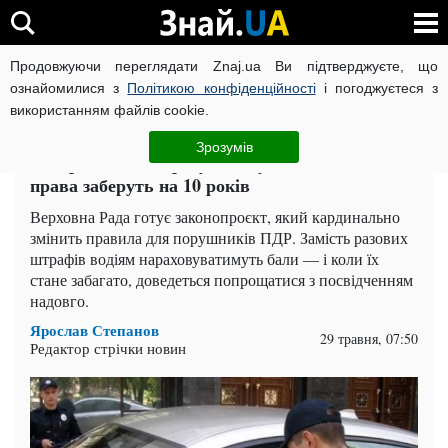
Продовжуючи переглядати Znaj.ua Ви підтверджуєте, що
ВІЙНА РОСІЇ ПРОТИ УКРАЇНИ
КОРОНАВІРУС В УКРАЇНІ І
ознайомилися з
Політикою конфіденційності
і погоджуєтеся з
використанням файлів cookie.
Головна
Auto.Знай
ЧИТАТЬ НА РУССКОМ
Зрозумів
В Україні водіям рахуватимуть бали: за що
права заберуть на 10 років
Верховна Рада готує законопроєкт, який кардинально
змінить правила для порушників ПДР. Замість разових
штрафів водіям нараховуватимуть бали — і коли їх
стане забагато, доведеться попрощатися з посвідченням
надовго.
Ярослав Степанов
29 травня, 07:50
Редактор стрічки новин