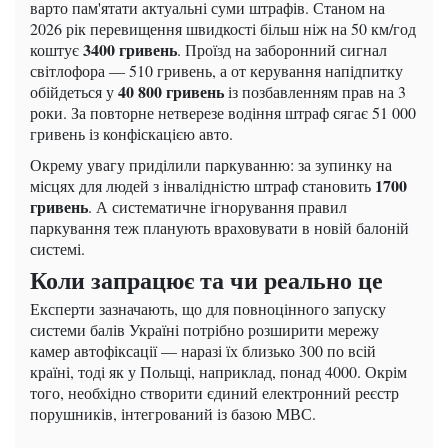
варто пам'ятати актуальні суми штрафів. Станом на
2026 рік перевищення швидкості більш ніж на 50 км/год
3400 гривень
коштує
. Проїзд на заборонний сигнал
світлофора — 510 гривень, а от керування напідпитку
40 800 гривень
обійдеться у
із позбавленням прав на 3
роки. За повторне нетверезе водіння штраф сягає 51 000
гривень із конфіскацією авто.
Окрему увагу приділили паркуванню: за зупинку на
1700
місцях для людей з інвалідністю штраф становить
гривень
. А систематичне ігнорування правил
паркування теж планують враховувати в новій балоній
системі.
Коли запрацює та чи реально це
Експерти зазначають, що для повноцінного запуску
системи балів Україні потрібно розширити мережу
камер автофіксації — наразі їх близько 300 по всій
країні, тоді як у Польщі, наприклад, понад 4000. Окрім
того, необхідно створити єдиний електронний реєстр
порушників, інтегрований із базою МВС.