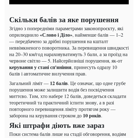
Скільки балів за яке порушення
Згідно з попередніми параметрами законопроєкту, які
«Слово і Діло»
оприлюднило
, найменше балів — 1–2
— передбачено за дрібні порушення на кшталт
неввімкненого поворотника. За перевищення швидкості
на 20–30 км/год нараховуватимуть 3 бали, а за проїзд на
червоне світло — 5. Найсерйозніші порушення, як-от
керування у стані сп'яніння
, принесуть одразу 10
балів і автоматичне вилучення прав.
12 балів
Загальний ліміт —
. Це означає, що одне грубе
порушення може залишити водія без посвідчення
миттєво. Тим, хто набере 12 балів, доведеться складати
теоретичний та практичний іспити знову, а в разі
повторного перевищення ліміту протягом року —
10 років
заборона на керування строком до
.
Які штрафи діють вже зараз
Поки система балів лише на стадії обговорення, водіям