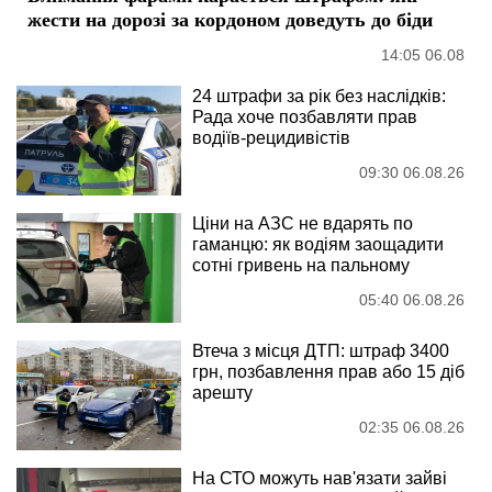
жести на дорозі за кордоном доведуть до біди
14:05 06.08
24 штрафи за рік без наслідків:
Рада хоче позбавляти прав
водіїв-рецидивістів
09:30 06.08.26
Ціни на АЗС не вдарять по
гаманцю: як водіям заощадити
сотні гривень на пальному
05:40 06.08.26
Втеча з місця ДТП: штраф 3400
грн, позбавлення прав або 15 діб
арешту
02:35 06.08.26
На СТО можуть нав'язати зайві