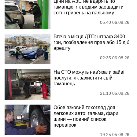
Ціни на АЗС не вдарять по
гаманцю: як водіям заощадити
сотні гривень на пальному
05:40 06.08.26
Втеча з місця ДТП: штраф 3400
грн, позбавлення прав або 15 діб
арешту
02:35 06.08.26
На СТО можуть нав'язати зайві
послуги: як захистити свій
гаманець
21:10 05.08.26
Обов'язковий техогляд для
легкових авто: гальма, фари,
шини — повний список
перевірок
19:25 05.08.26