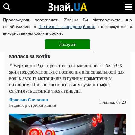
Продовжуючи переглядати Znaj.ua Ви підтверджуєте, що
ВІЙНА РОСІЇ ПРОТИ УКРАЇНИ
КОРОНАВІРУС В УКРАЇНІ І
ознайомилися з
Політикою конфіденційності
і погоджуєтеся з
використанням файлів cookie.
Головна
Auto.Знай
ЧИТАТЬ НА РУССКОМ
Зрозумів
Штраф 34 000 грн і позбавлення прав: Рада
взялася за водіїв
У Верховній Раді зареєстрували законопроєкт №15358,
який передбачає значне посилення відповідальності для
водіїв авто та мотоциклів із гучним прямоточним
вихлопом. Під час воєнного стану суми штрафів
сягатимуть десятків тисяч гривень.
Ярослав Степанов
3 липня, 08:20
Редактор стрічки новин