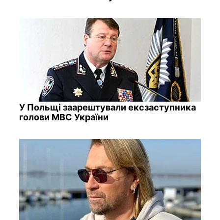
У Польщі заарештували ексзаступника
голови МВС України