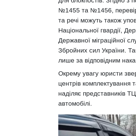
для блокпостів. Згідно з 
№1455 та №1456, перевір
та речі можуть також упо
Національної гвардії, Де
Державної міграційної сл
Збройних сил України. Т
лише за відповідним нак
Окрему увагу юристи зве
центрів комплектування т
наділяє представників Т
автомобілі.