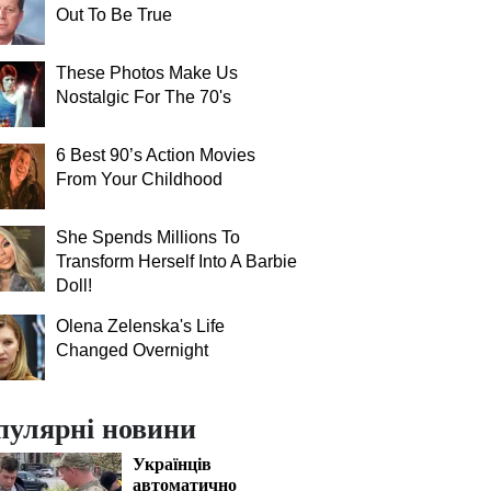
Out To Be True
These Photos Make Us
Nostalgic For The 70's
6 Best 90’s Action Movies
From Your Childhood
She Spends Millions To
Transform Herself Into A Barbie
Doll!
Olena Zelenska's Life
Changed Overnight
пулярні новини
Українців
автоматично