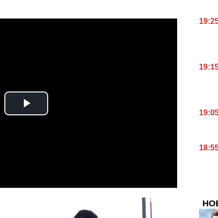
19:2
19:1
19:0
18:5
НО