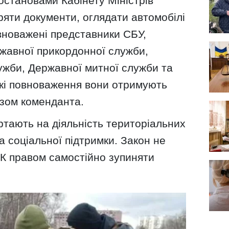
постановами Кабінету Міністрів
яти документи, оглядати автомобілі
вноважені представники СБУ,
ржавної прикордонної служби,
ужби, Державної митної служби та
акі повноваження вони отримують
азом коменданта.
ртають на діяльність територіальних
а соціальної підтримки. Закон не
ЦК правом самостійно зупиняти