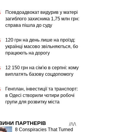
Псевдоадвокат видурив у матері
5
загиблого захисника 1,75 млн грн:
справа пішла до суду
120 грн на день лише на проїзд:
5
українці масово звільняються, бо
працюють на дорогу
12 150 грн на сім'ю в серпні: кому
5
виплатять базову соцдопомогу
Генплан, інвестиції та транспорт:
5
в Одесі створили чотири робочі
групи для розвитку міста
ВИНИ ПАРТНЕРІВ
8 Conspiracies That Turned