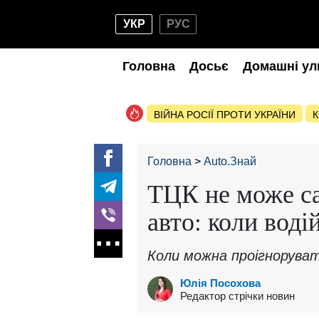
УКР
РУС
Головна
Досьє
Домашні ул
ВІЙНА РОСІЇ ПРОТИ УКРАЇНИ
К
Головна
Auto.Знай
ТЦК не може с
авто: коли воді
Коли можна проігноруват
Юлія Посохова
Редактор стрічки новин