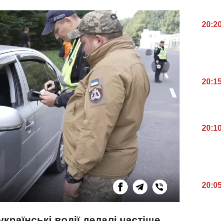
20:2
20:1
20:1
20:0
українські водії дедалі частіше