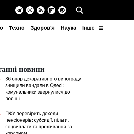
о
Техно
Здоров'я
Наука
Інше
танні новини
36 опор декоративного винограду
0
знищили вандали в Одесі:
комунальники звернулися до
поліції
ПФУ перевірить доходи
5
пенсіонерів: субсидії, пільги,
соцвиплати та проживання за
кордоном