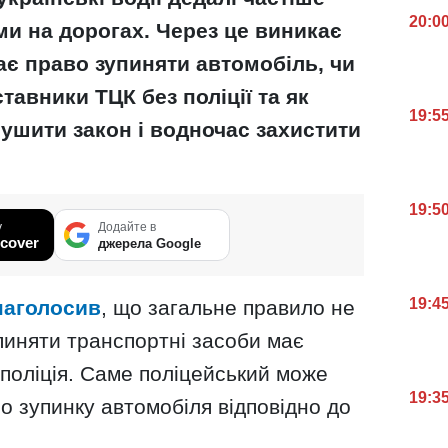
20:0
ми на дорогах. Через це виникає
ає право зупиняти автомобіль, чи
авники ТЦК без поліції та як
19:5
ушити закон і водночас захистити
19:5
у
Додайте в
cover
джерела Google
19:4
наголосив
, що загальне правило не
пиняти транспортні засоби має
поліція. Саме поліцейський може
19:3
о зупинку автомобіля відповідно до