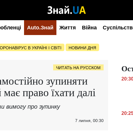
юбленці
Auto.Знай
Життя
Війна
Суспільств
ОРОНАВІРУС В УКРАЇНІ І СВІТІ
НОВИНИ ДНЯ
Ос
ЧИТАТЬ НА РУССКОМ
амостійно зупиняти
20:3
й має право їхати далі
и вимогу про зупинку
20:2
7 липня, 00:30