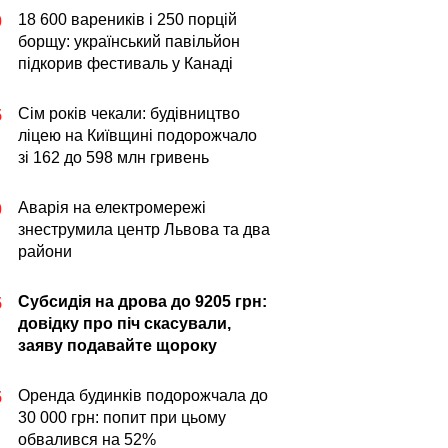
18 600 вареників і 250 порцій
0
борщу: український павільйон
підкорив фестиваль у Канаді
Сім років чекали: будівництво
5
ліцею на Київщині подорожчало
зі 162 до 598 млн гривень
Аварія на електромережі
0
знеструмила центр Львова та два
райони
Субсидія на дрова до 9205 грн:
5
довідку про піч скасували,
заяву подавайте щороку
Оренда будинків подорожчала до
5
30 000 грн: попит при цьому
обвалився на 52%