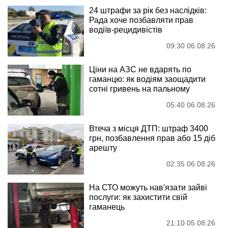
24 штрафи за рік без наслідків:
Рада хоче позбавляти прав
водіїв-рецидивістів
09:30 06.08.26
Ціни на АЗС не вдарять по
гаманцю: як водіям заощадити
сотні гривень на пальному
05:40 06.08.26
Втеча з місця ДТП: штраф 3400
грн, позбавлення прав або 15 діб
арешту
02:35 06.08.26
На СТО можуть нав'язати зайві
послуги: як захистити свій
гаманець
21:10 05.08.26