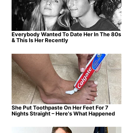
Everybody Wanted To Date Her In The 80s
& This Is Her Recently
She Put Toothpaste On Her Feet For 7
Nights Straight – Here's What Happened