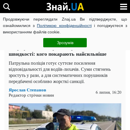
Продовжуючи переглядати Znaj.ua Ви підтверджуєте, що
ВІЙНА РОСІЇ ПРОТИ УКРАЇНИ
КОРОНАВІРУС В УКРАЇНІ І
ознайомилися з
Політикою конфіденційності
і погоджуєтеся з
використанням файлів cookie.
Головна
Auto.Знай
ЧИТАТЬ НА РУССКОМ
Зрозумів
Штраф до 17 000 грн за перевищення
швидкості: кого покарають найсильніше
Патрульна поліція готує суттєве посилення
відповідальності для водіїв-лихачів. Суми стягнень
зростуть у рази, а для систематичних порушників
передбачені особливо жорсткі санкції.
Ярослав Степанов
6 липня, 16:20
Редактор стрічки новин