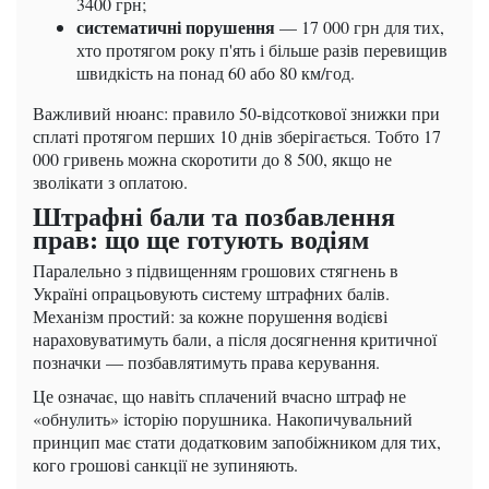
3400 грн;
систематичні порушення
— 17 000 грн для тих,
хто протягом року п'ять і більше разів перевищив
швидкість на понад 60 або 80 км/год.
Важливий нюанс: правило 50-відсоткової знижки при
сплаті протягом перших 10 днів зберігається. Тобто 17
000 гривень можна скоротити до 8 500, якщо не
зволікати з оплатою.
Штрафні бали та позбавлення
прав: що ще готують водіям
Паралельно з підвищенням грошових стягнень в
Україні опрацьовують систему штрафних балів.
Механізм простий: за кожне порушення водієві
нараховуватимуть бали, а після досягнення критичної
позначки — позбавлятимуть права керування.
Це означає, що навіть сплачений вчасно штраф не
«обнулить» історію порушника. Накопичувальний
принцип має стати додатковим запобіжником для тих,
кого грошові санкції не зупиняють.