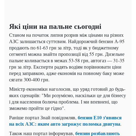
Які ціни на пальне сьогодні
Станом на початок липня розрив між цінами на різних
АЗС залишається суттєвим. Найдорожчий бензин А-95
продають по 61-63 грн за літр, тоді як у бюджетному
сегменті можна знайти пропозиції від 55 грн. Дизельне
пальне коливається в межах 53-58 грн, автогаз — 31-35
грн за літр. Експерти радять водіям порівнювати ціни
перед заправкою, адже економія на повному баку може
сягати 300-400 грн.
Міністр економіки наголосив, що уряд готовий до будь-
яких сценаріїв: "Ми розуміємо, наскільки це для бізнесу
і для населення болюча проблема. І ми впевнені, що
зможемо пройти це гідно".
бензин Е10 з'явився
Раніше портал Знай повідомляв,
на всіх АЗС: яким авто загрожує поломка двигуна
.
бензин розбавляють
Також наш портал інформував,