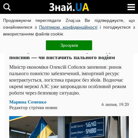
Продовжуючи переглядати Znaj.ua Ви підтверджуєте, що
ВІЙНА РОСІЇ ПРОТИ УКРАЇНИ
КОРОНАВІРУС В УКРАЇНІ І
ознайомилися з
Політикою конфіденційності
і погоджуєтеся з
використанням файлів cookie.
Головна
Auto.Знай
ЧИТАТЬ НА РУССКОМ
Зрозумів
АЗС переходять на особливий режим: уряд
пояснив — чи вистачить пального водіям
Міністр економіки Олексій Соболєв запевнив: ринок
пального повністю забезпечений, імпортний ресурс
контрактується, логістика працює без збоїв. Водночас
окремі мережі АЗС уже запровадили особливий режим
роботи через безпекову ситуацію.
Марина Семенко
6 липня, 19:20
Редактор стрічки новин