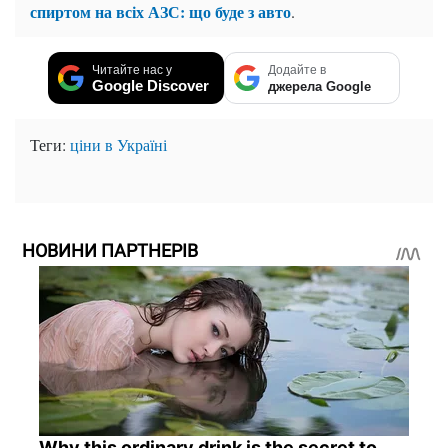
спиртом на всіх АЗС: що буде з авто
.
Читайте нас у
Додайте в
Google Discover
джерела Google
Теги:
ціни в Україні
НОВИНИ ПАРТНЕРІВ
Why this ordinary drink is the secret to