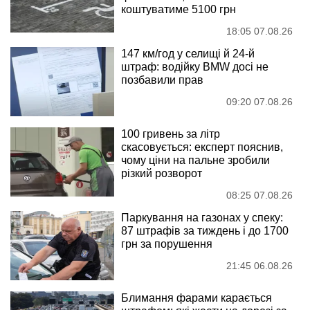
коштуватиме 5100 грн
18:05 07.08.26
147 км/год у селищі й 24-й
штраф: водійку BMW досі не
позбавили прав
09:20 07.08.26
100 гривень за літр
скасовується: експерт пояснив,
чому ціни на пальне зробили
різкий розворот
08:25 07.08.26
Паркування на газонах у спеку:
87 штрафів за тиждень і до 1700
грн за порушення
21:45 06.08.26
Блимання фарами карається