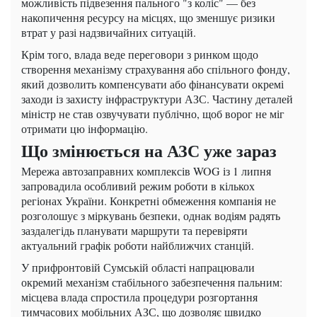
можливість підвезення пального "з коліс" — без
накопичення ресурсу на місцях, що зменшує ризики
втрат у разі надзвичайних ситуацій.
Крім того, влада веде переговори з ринком щодо
створення механізму страхування або спільного фонду,
який дозволить компенсувати або фінансувати окремі
заходи із захисту інфраструктури АЗС. Частину деталей
міністр не став озвучувати публічно, щоб ворог не міг
отримати цю інформацію.
Що змінюється на АЗС уже зараз
Мережа автозаправних комплексів WOG із 1 липня
запровадила особливий режим роботи в кількох
регіонах України. Конкретні обмеження компанія не
розголошує з міркувань безпеки, однак водіям радять
заздалегідь планувати маршрути та перевіряти
актуальний графік роботи найближчих станцій.
У прифронтовій Сумській області напрацювали
окремий механізм стабільного забезпечення пальним:
місцева влада спростила процедури розгортання
тимчасових мобільних АЗС, що дозволяє швидко