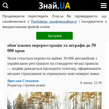
Продовжуючи переглядати Znaj.ua Ви підтверджуєте, що
ВІЙНА РОСІЇ ПРОТИ УКРАЇНИ
КОРОНАВІРУС В УКРАЇНІ І
ознайомилися з
Політикою конфіденційності
і погоджуєтеся з
використанням файлів cookie.
Головна
Auto.Знай
ЧИТАТЬ НА РУССКОМ
Зрозумів
Українські авто в Чехії позбавлять пільг:
обов'язкова перереєстрація та штрафи до 50
000 крон
Чехія готується перевести майже 30 000 автомобілів з
українською реєстрацією на стандартні чеські правила
— водіям доведеться проходити техогляд, оформлювати
місцеве страхування та отримувати нові номерні знаки.
Ярослав Степанов
8 липня, 21:50
Редактор стрічки новин