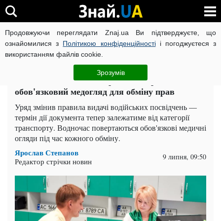
Продовжуючи переглядати Znaj.ua Ви підтверджуєте, що
ВІЙНА РОСІЇ ПРОТИ УКРАЇНИ
КОРОНАВІРУС В УКРАЇНІ І
ознайомилися з
Політикою конфіденційності
і погоджуєтеся з
використанням файлів cookie.
Головна
Auto.Знай
ЧИТАТЬ НА РУССКОМ
Зрозумів
Посвідчення водія тепер на 5 і 15 років:
обов'язковий медогляд для обміну прав
Уряд змінив правила видачі водійських посвідчень —
термін дії документа тепер залежатиме від категорії
транспорту. Водночас повертаються обов'язкові медичні
огляди під час кожного обміну.
Ярослав Степанов
9 липня, 09:50
Редактор стрічки новин