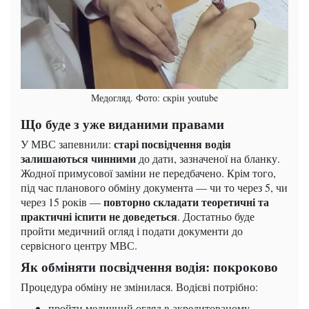
Медогляд. Фото: скрін youtube
Що буде з уже виданими правами
старі посвідчення водія
У МВС запевнили:
залишаються чинними
до дати, зазначеної на бланку.
Жодної примусової заміни не передбачено. Крім того,
під час планового обміну документа — чи то через 5, чи
повторно складати теоретичні та
через 15 років —
практичні іспити не доведеться
. Достатньо буде
пройти медичний огляд і подати документи до
сервісного центру МВС.
Як обміняти посвідчення водія: покроково
Процедура обміну не змінилася. Водієві потрібно:
пройти медичний огляд в акредитованому