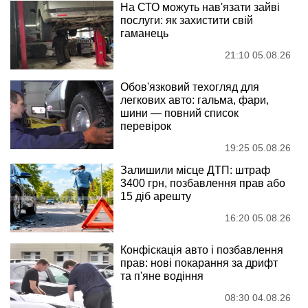
На СТО можуть нав'язати зайві
послуги: як захистити свій
гаманець
21:10 05.08.26
Обов'язковий техогляд для
легкових авто: гальма, фари,
шини — повний список
перевірок
19:25 05.08.26
Залишили місце ДТП: штраф
3400 грн, позбавлення прав або
15 діб арешту
16:20 05.08.26
Конфіскація авто і позбавлення
прав: нові покарання за дрифт
та п'яне водіння
08:30 04.08.26