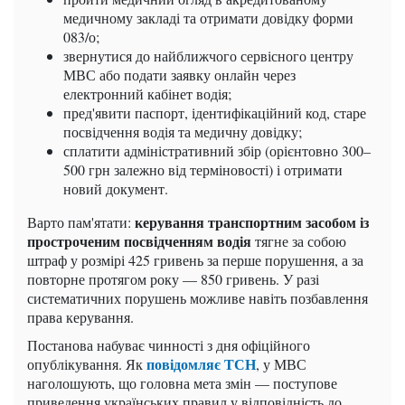
медичному закладі та отримати довідку форми
083/о;
звернутися до найближчого сервісного центру
МВС або подати заявку онлайн через
електронний кабінет водія;
пред'явити паспорт, ідентифікаційний код, старе
посвідчення водія та медичну довідку;
сплатити адміністративний збір (орієнтовно 300–
500 грн залежно від терміновості) і отримати
новий документ.
керування транспортним засобом із
Варто пам'ятати:
простроченим посвідченням водія
тягне за собою
штраф у розмірі 425 гривень за перше порушення, а за
повторне протягом року — 850 гривень. У разі
систематичних порушень можливе навіть позбавлення
права керування.
Постанова набуває чинності з дня офіційного
повідомляє ТСН
опублікування. Як
, у МВС
наголошують, що головна мета змін — поступове
приведення українських правил у відповідність до