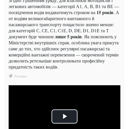
Згідно з рішенням уряду, для власників мотоциклів і
легкових автомобілів — категорії А1, А, В, В1 та ВЕ —
15 років
посвідчення водія видаватимуть строком на
. А
от водіям великогабаритного вантажного й
пасажирського транспорту пощастило значно менше:
для категорій С, СЕ, С1, С1Е, D, DE, D1, D1Е та Т
лише 5 років
документ буде чинним
. Як пояснюють у
Міністерстві внутрішніх справ, особлива увага прикута
саме до тих, хто здійснює регулярні пасажирські та
комерційні вантажні перевезення — скорочений термін
дозволить ретельніше контролювати професійну
придатність таких водіїв.