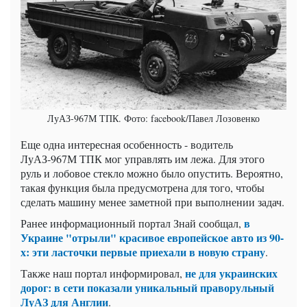
ЛуАЗ-967М ТПК. Фото: facebook/Павел Лозовенко
Еще одна интересная особенность - водитель
ЛуАЗ-967М ТПК мог управлять им лежа. Для этого
руль и лобовое стекло можно было опустить. Вероятно,
такая функция была предусмотрена для того, чтобы
сделать машину менее заметной при выполнении задач.
в
Ранее информационный портал Знай сообщал,
Украине "отрыли" красивое европейское авто из 90-
х: эти ласточки первые приехали в новую страну
.
не для украинских
Также наш портал информировал,
дорог: в сети показали уникальный праворульный
ЛуАЗ для Англии
.