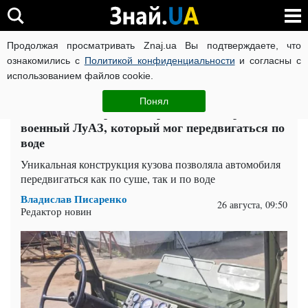
Продолжая просматривать Znaj.ua Вы подтверждаете, что
ВОЙНА РОССИИ ПРОТИВ УКРАИНЫ
КОРОНАВИРУС В 
ознакомились с
Политикой конфиденциальности
и согласны с
использованием файлов cookie.
Главная
Auto.Знай
ЧИТАТИ УКРАЇНСЬКОЮ
Понял
50-летний ветеран: в Украине нашли редкий
военный ЛуАЗ, который мог передвигаться по
воде
Уникальная конструкция кузова позволяла автомобиля
передвигаться как по суше, так и по воде
Владислав Писаренко
26 августа, 09:50
Редактор новин