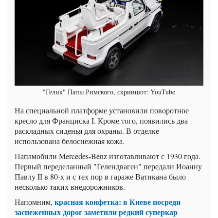
"Гелик" Папы Римского, скриншот: YouTube
На специальной платформе установили поворотное
кресло для Франциска І. Кроме того, появились два
раскладных сиденья для охраны. В отделке
использована белоснежная кожа.
Папамобили Mercedes-Benz изготавливают с 1930 года.
Первый переделанный "Гелендваген" передали Иоанну
Павлу II в 80-х и с тех пор в гараже Ватикана было
несколько таких внедорожников.
красная конфетка: в Киеве посреди
Напомним,
заснеженных дорог заметили редкий суперкар