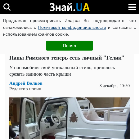
Продолжая просматривать Znaj.ua Вы подтверждаете, что
ВОЙНА РОССИИ ПРОТИВ УКРАИНЫ
КОРОНАВИРУС В 
ознакомились с
Политикой конфиденциальности
и согласны с
использованием файлов cookie.
Главная
Auto.Знай
ЧИТАТИ УКРАЇНСЬКОЮ
Понял
Позавидовал иудам из московских попов? У
Папы Римского теперь есть личный "Гелик"
У папамобиля свой уникальный стиль, пришлось
срезать заднюю часть крыши
Андрей Волков
8 декабря, 15:50
Редактор новин