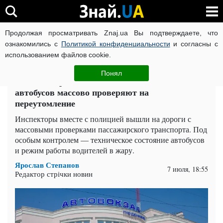
Продолжая просматривать Znaj.ua Вы подтверждаете, что
ВОЙНА РОССИИ ПРОТИВ УКРАИНЫ
КОРОНАВИРУС В 
ознакомились с
Политикой конфиденциальности
и согласны с
использованием файлов cookie.
Главная
Auto.Знай
ЧИТАТИ УКРАЇНСЬКОЮ
Понял
Рейды "Перевозчик — лето": водителей
автобусов массово проверяют на
переутомление
Инспекторы вместе с полицией вышли на дороги с
массовыми проверками пассажирского транспорта. Под
особым контролем — техническое состояние автобусов
и режим работы водителей в жару.
Ярослав Степанов
7 июля, 18:55
Редактор стрічки новин