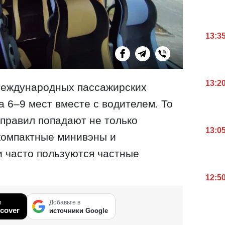
13:3
13:2
международных пассажирских
а 6–9 мест вместе с водителем. То
 правил попадают не только
13:0
компактные минивэны и
 часто пользуются частные
12:5
в
Добавьте в
cover
источники Google