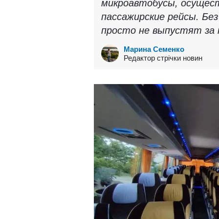
микроавтобусы, осущес
пассажирские рейсы. Бе
просто не выпустят за 
Марина Семенко
Редактор стрічки новин