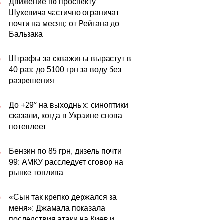
Движение по проспекту
5
Шухевича частично ограничат
почти на месяц: от Рейгана до
Бальзака
Штрафы за скважины вырастут в
0
40 раз: до 5100 грн за воду без
разрешения
До +29° на выходных: синоптики
5
сказали, когда в Украине снова
потеплеет
Бензин по 85 грн, дизель почти
5
99: АМКУ расследует сговор на
рынке топлива
«Сын так крепко держался за
0
меня»: Джамала показала
последствия атаки на Киев и