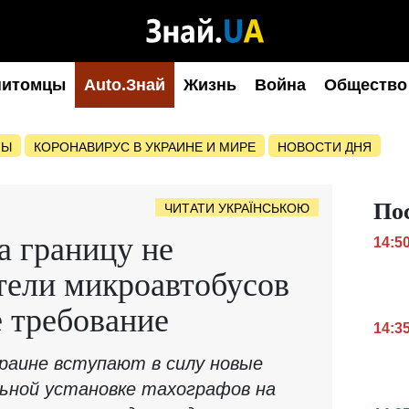
питомцы
Auto.Знай
Жизнь
Война
Общество
НЫ
КОРОНАВИРУС В УКРАИНЕ И МИРЕ
НОВОСТИ ДНЯ
По
ЧИТАТИ УКРАЇНСЬКОЮ
а границу не
14:5
тели микроавтобусов
 требование
14:3
краине вступают в силу новые
ьной установке тахографов на