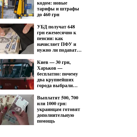
кодом: новые
тарифы и штрафы
до 460 грн
УБД получат 648
грн ежемесячно к
пенсии: как
начисляет ПФУ и
нужно ли подавать
заявление
Киев — 30 грн,
Харьков —
бесплатно: почему
два крупнейших
города выбрали
разные модели
проезда
Выплатят 500, 700
или 1000 грн:
украинцам готовят
дополнительную
помощь