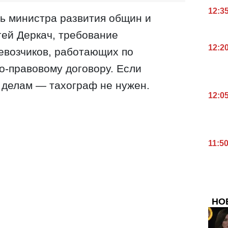
12:3
ь министра развития общин и
ей Деркач, требование
12:2
евозчиков, работающих по
о-правовому договору. Если
 делам — тахограф не нужен.
12:0
11:5
НО