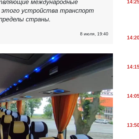
твляющие международные
14:2
з этого устройства транспорт
пределы страны.
8 июля, 19:40
14:2
14:1
14:0
13:5