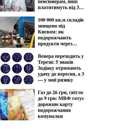
пенсіонерам, інші
платитимуть від 370
грн
100 000 кв.м складів
знищено під
Києвом: як
подорожчають
продукти через
удари РФ
Венера переходить у
Терези: 5 знаків
Зодіаку отримають
удачу до вересня, а 3
— у зоні ризику
Газ до 26 грн, світло
до 9 грн: МВФ готує
дорожню карту
подорожчання
комуналки