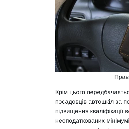
Прав
Крім цього передбачаєть
посадовців автошкіл за п
підвищення кваліфікації во
неоподаткованих мінімум