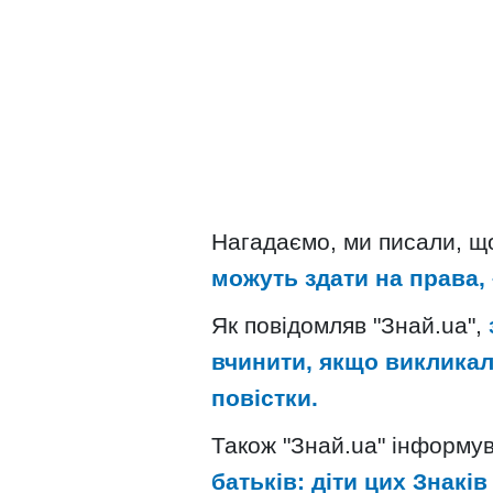
Нагадаємо, ми писали, 
можуть здати на права,
Як повідомляв "Знай.ua",
вчинити, якщо викликал
повістки.
Також "Знай.ua" інформув
батьків: діти цих Знакі