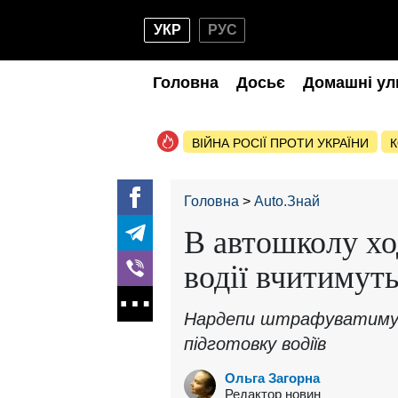
УКР
РУС
Головна
Досьє
Домашні ул
ВІЙНА РОСІЇ ПРОТИ УКРАЇНИ
К
Головна
Auto.Знай
В автошколу хо
водії вчитимут
Нардепи штрафуватиму
підготовку водіїв
Ольга Загорна
Редактор новин