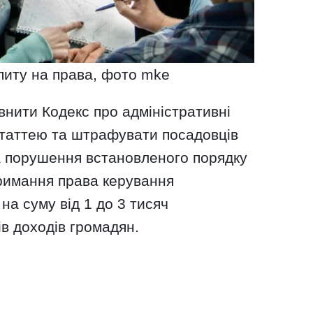
питу на права, фото mke
нити Кодекс про адміністративні
таттею та штрафувати посадовців
а порушення встановленого порядку
тримання права керування
а суму від 1 до 3 тисяч
в доходів громадян.