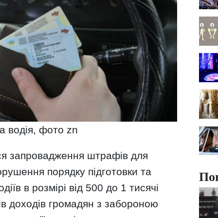
а водія, фото zn
ся запровадження штрафів для
орушення порядку підготовки та
По
діїв в розмірі від 500 до 1 тисячі
ів доходів громадян з забороною