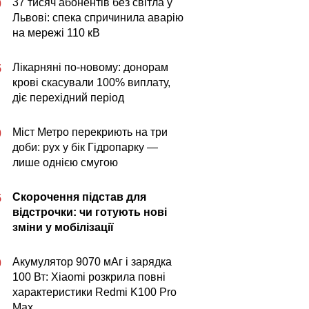
37 тисяч абонентів без світла у
0
Львові: спека спричинила аварію
на мережі 110 кВ
Лікарняні по-новому: донорам
5
крові скасували 100% виплату,
діє перехідний період
Міст Метро перекриють на три
0
доби: рух у бік Гідропарку —
лише однією смугою
Скорочення підстав для
5
відстрочки: чи готують нові
зміни у мобілізації
Акумулятор 9070 мАг і зарядка
0
100 Вт: Xiaomi розкрила повні
характеристики Redmi K100 Pro
Max