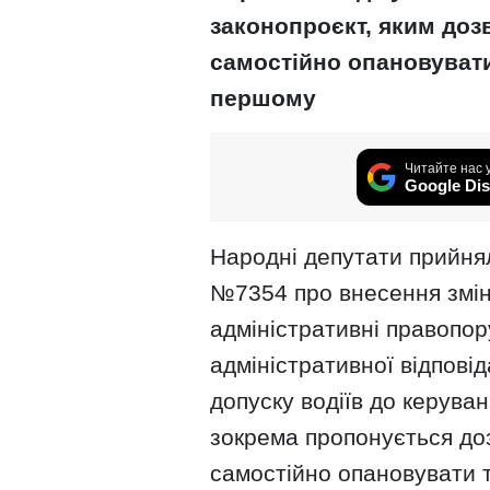
законопроєкт, яким доз
самостійно опановувати
першому
Читайте нас 
Google Dis
Народні депутати прийня
№7354 про внесення змін
адміністративні правоп
адміністративної відповід
допуску водіїв до керува
зокрема пропонується до
самостійно опановувати т