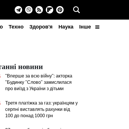
о
Техно
Здоров'я
Наука
Інше
танні новини
"Вперше за всю війну": акторка
5
"Будинку "Слово" замислилася
про виїзд з України з дітьми
Третя платіжка за газ: українцям у
5
серпні виставлять рахунки від
100 до понад 1000 грн