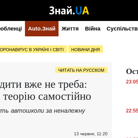
юбленці
Auto.Знай
Життя
Війна
Суспільств
ОРОНАВІРУС В УКРАЇНІ І СВІТІ
НОВИНИ ДНЯ
Ос
ЧИТАТЬ НА РУССКОМ
дити вже не треба:
23:0
ь теорію самостійно
ть автошколи за неналежну
22:5
13 червня, 11:20