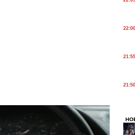
22:0
21:5
21:5
НО