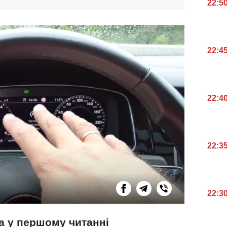
22:5
22:4
22:4
22:3
22:3
а у першому читанні