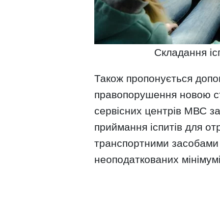
Складання іс
Також пропонується допов
правопорушення новою с
сервісних центрів МВС з
приймання іспитів для о
транспортними засобами н
неоподаткованих мінімумі