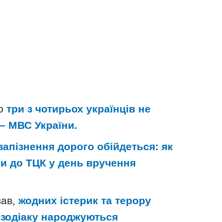
що
три з чотирьох українців не
 – МВС України.
запізнення дорого обійдеться: як
и до ТЦК у день вручення
ав,
жодних істерик та терору
в зодіаку народжуються