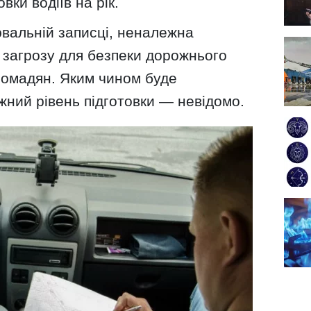
вки водіїв на рік.
ювальній записці, неналежна
є загрозу для безпеки дорожнього
громадян. Яким чином буде
ний рівень підготовки — невідомо.