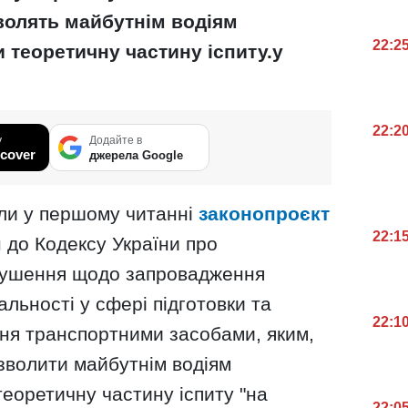
волять майбутнім водіям
22:2
 теоретичну частину іспиту.у
22:2
у
Додайте в
cover
джерела Google
ли у першому читанні
законопроєкт
22:1
 до Кодексу України про
орушення щодо запровадження
альності у сфері підготовки та
22:1
ння транспортними засобами, яким,
зволити майбутнім водіям
еоретичну частину іспиту "на
22:0