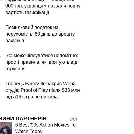
000 грн: українцям назвали повну
вартість газифікації
Помилковий податок на
0
нерухомість: 60 днів до арешту
рахунків
Їжа може зіпсуватися непомітно:
5
прості правила, які врятують від
отруєння
Творець FarmVille закрив Web3-
0
студію Proof of Play після $33 млн
від a16z: гра не вижила
ВИНИ ПАРТНЕРІВ
6 Best '90s Action Movies To
Watch Today