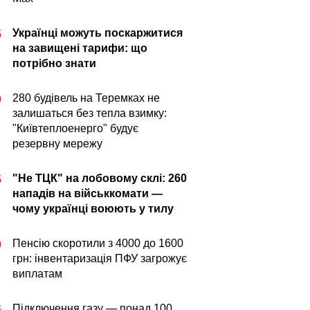
Українці можуть поскаржитися
5
на завищені тарифи: що
потрібно знати
280 будівель на Теремках не
0
залишаться без тепла взимку:
"Київтеплоенерго" будує
резервну мережу
"Не ТЦК" на лобовому склі: 260
5
нападів на військкомати —
чому українці воюють у тилу
Пенсію скоротили з 4000 до 1600
0
грн: інвентаризація ПФУ загрожує
виплатам
Підключення газу — понад 100
5