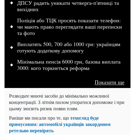
ДПСУ радить уникати четверга-п'ятниці та
вихідних
Поліція або ТЦК просять показати телефон:
чи мають право переглядати ваші переписки
та фото
Виплатять 500, 700 або 1000 грн: українцям
готують додаткову допомогу
Мінімальна пенсія 6000 грн, базова виплата
3000: кого торкнеться реформа
Показати ще
Розводьте миючі засоби до мінімально можливої ​​
концентрації. З літнім пилом упоратися допоможе і при
цьому знизить ризик появи плям.
техогляд буде
Раніше ми писали про те, що
примусовим: автомобілі українців закордоном
ретельно перевірять