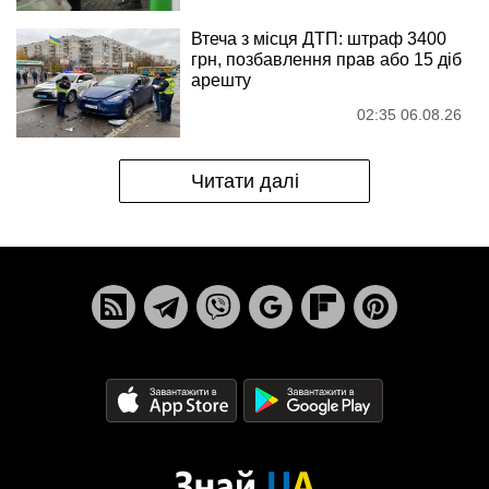
Втеча з місця ДТП: штраф 3400
грн, позбавлення прав або 15 діб
арешту
02:35 06.08.26
Читати далі