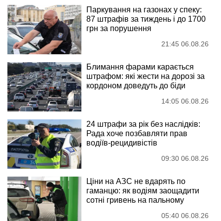
Паркування на газонах у спеку:
87 штрафів за тиждень і до 1700
грн за порушення
21:45 06.08.26
Блимання фарами карається
штрафом: які жести на дорозі за
кордоном доведуть до біди
14:05 06.08.26
24 штрафи за рік без наслідків:
Рада хоче позбавляти прав
водіїв-рецидивістів
09:30 06.08.26
Ціни на АЗС не вдарять по
гаманцю: як водіям заощадити
сотні гривень на пальному
05:40 06.08.26