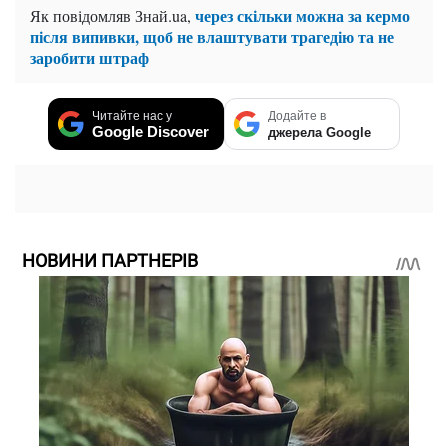
через скільки можна за кермо
Як повідомляв Знай.ua,
після випивки, щоб не влаштувати трагедію та не
заробити штраф
Читайте нас у
Додайте в
Google Discover
джерела Google
НОВИНИ ПАРТНЕРІВ