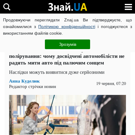
Продовжуючи переглядати Znaj.ua Ви підтверджуєте, що
ВІЙНА РОСІЇ ПРОТИ УКРАЇНИ
КОРОНАВІРУС В УКРАЇНІ І
ознайомилися з
Політикою конфіденційності
і погоджуєтеся з
використанням файлів cookie.
Головна
Auto.Знай
ЧИТАТЬ НА РУССКОМ
Зрозумів
Стійкі плями, з якими не впорається навіть
полірування: чому досвідчені автомобілісти не
радять мити авто під палючим сонцем
Наслідки можуть виявитися дуже серйозними
Анна Куделюк
19 червня, 07:20
Редактор стрічки новин