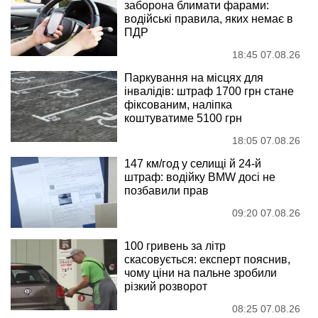
заборона блимати фарами:
водійські правила, яких немає в
ПДР
18:45 07.08.26
Паркування на місцях для
інвалідів: штраф 1700 грн стане
фіксованим, наліпка
коштуватиме 5100 грн
18:05 07.08.26
147 км/год у селищі й 24-й
штраф: водійку BMW досі не
позбавили прав
09:20 07.08.26
100 гривень за літр
скасовується: експерт пояснив,
чому ціни на пальне зробили
різкий розворот
08:25 07.08.26