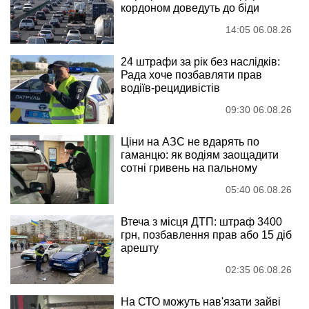
кордоном доведуть до біди
14:05 06.08.26
24 штрафи за рік без наслідків:
Рада хоче позбавляти прав
водіїв-рецидивістів
09:30 06.08.26
Ціни на АЗС не вдарять по
гаманцю: як водіям заощадити
сотні гривень на пальному
05:40 06.08.26
Втеча з місця ДТП: штраф 3400
грн, позбавлення прав або 15 діб
арешту
02:35 06.08.26
На СТО можуть нав'язати зайві