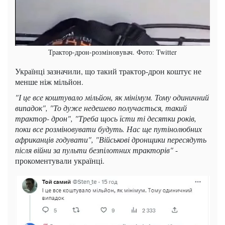
Трактор-дрон-розміновувач. Фото: Twitter
Українці зазначили, що такий трактор-дрон коштує не
менше ніж мільйон.
"І це все коштувало мільйон, як мінімум. Тому одиничний
випадок", "То дуже недешево получається, такий
трактор- дрон", "Треба щось їсти ті десятки років,
поки все розміновувати будуть. Нас ще путінолюбних
африканців годувати", "Військові дронщики пересядуть
після війни за пульти безпілотних тракторів"
-
прокоментували українці.