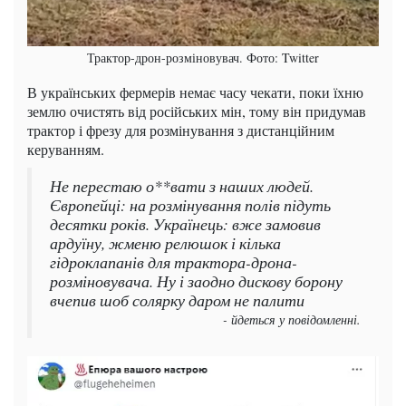
Трактор-дрон-розміновувач. Фото: Twitter
В українських фермерів немає часу чекати, поки їхню
землю очистять від російських мін, тому він придумав
трактор і фрезу для розмінування з дистанційним
керуванням.
Не перестаю о**вати з наших людей.
Європейці: на розмінування полів підуть
десятки років. Українець: вже замовив
ардуїну, жменю релюшок і кілька
гідроклапанів для трактора-дрона-
розміновувача. Ну і заодно дискову борону
вчепив шоб солярку даром не палити
- йдеться у повідомленні.