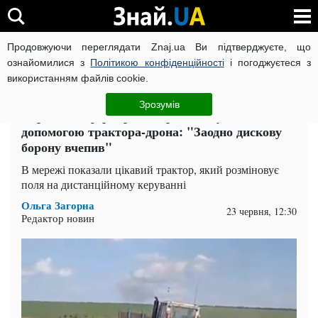
Продовжуючи переглядати Znaj.ua Ви підтверджуєте, що
ВІЙНА РОСІЇ ПРОТИ УКРАЇНИ
КОРОНАВІРУС В УКРАЇНІ І
ознайомилися з
Політикою конфіденційності
і погоджуєтеся з
використанням файлів cookie.
Головна
Auto.Знай
ЧИТАТЬ НА РУССКОМ
Зрозумів
Українські фермери вже розміновують поля за
допомогою трактора-дрона: "Заодно дискову
борону вчепив"
В мережі показали цікавий трактор, який розміновує
поля на дистанційному керуванні
Ольга Загорна
23 червня, 12:30
Редактор новин