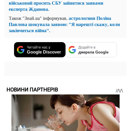
військовий просить СБУ зайнятися заявами
експерта Жданова.
астрологиня Поліна
Також "Знай.ua" інформував,
Павлова шокувала заявою: "Я нарешті скажу, коли
закінчиться війна".
Читайте нас у
Додайте в
Google Discover
джерела Google
НОВИНИ ПАРТНЕРІВ