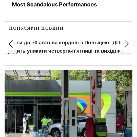
Most Scandalous Performances
ПОПУЛЯРНІ НОВИНИ
Мобіль
рги до 70 авто на кордоні з Польщею: ДПСУ
lifec
дить уникати четверга-п'ятниці та вихідних
досту