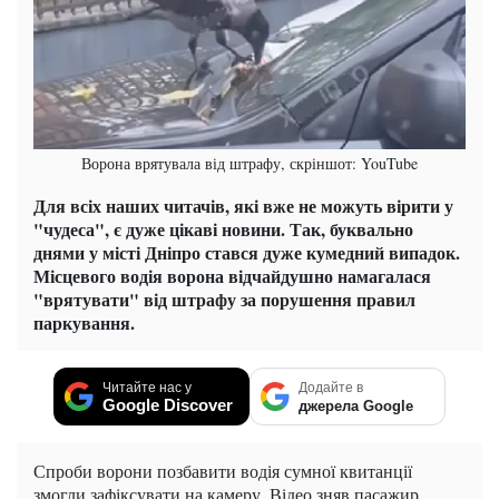
Ворона врятувала від штрафу, скріншот: YouTube
Для всіх наших читачів, які вже не можуть вірити у
"чудеса", є дуже цікаві новини. Так, буквально
днями у місті Дніпро стався дуже кумедний випадок.
Місцевого водія ворона відчайдушно намагалася
"врятувати" від штрафу за порушення правил
паркування.
Читайте нас у
Додайте в
Google Discover
джерела Google
Спроби ворони позбавити водія сумної квитанції
змогли зафіксувати на камеру. Відео зняв пасажир