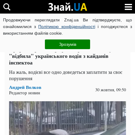
Продовжуючи переглядати Znaj.ua Ви підтверджуєте, що
ВІЙНА РОСІЇ ПРОТИ УКРАЇНИ
КОРОНАВІРУС В УКРАЇНІ І
ознайомилися з
Політикою конфіденційності
і погоджуєтеся з
використанням файлів cookie.
Головна
Auto.Знай
ЧИТАТЬ НА РУССКОМ
Зрозумів
Природа проти штрафів: ворона відчайдушно
"відбила" українського водія з кайданів
інспектоа
На жаль, водієві все одно доведеться заплатити за своє
порушення
Андрей Волков
30 жовтня, 09:50
Редактор новин