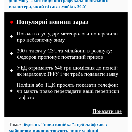
допомогу": митниця оштрафувала польського
волонтера, який віз автомобіль ЗСУ
.
Популярні новини зараз
Погода готує удар: метеорологи попередили
про небезпечну зиму
200+ тисяч у СЗЧ та мільйони в розшуку:
Федоров пропонує поетапний призов
УБД отримають 648 грн щомісяця до пенсії:
як нараховує ПФУ і чи треба подавати заяву
Поліція або ТЦК просять показати телефон:
чи мають право переглядати ваші переписки
та фото
Показати ще
буде, як "нова копійка": цей лайфхак з
Також,
майонезом використовують лише успішні