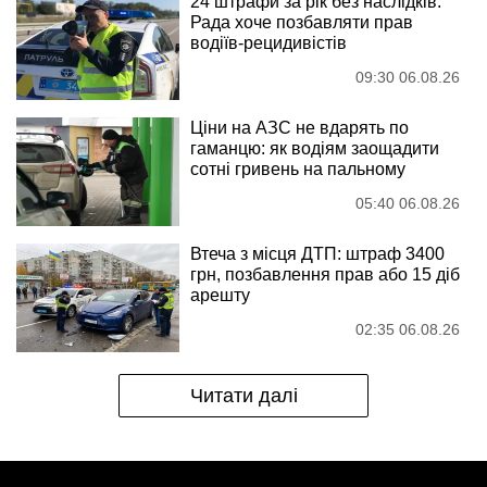
24 штрафи за рік без наслідків:
Рада хоче позбавляти прав
водіїв-рецидивістів
09:30 06.08.26
Ціни на АЗС не вдарять по
гаманцю: як водіям заощадити
сотні гривень на пальному
05:40 06.08.26
Втеча з місця ДТП: штраф 3400
грн, позбавлення прав або 15 діб
арешту
02:35 06.08.26
Читати далі