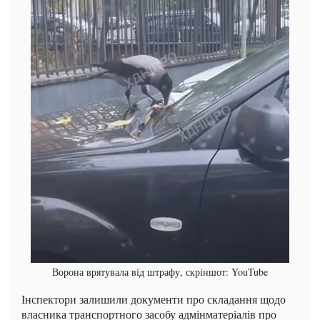
Ворона врятувала від штрафу, скріншот: YouTube
Інспектори залишили документи про складання щодо
власника транспортного засобу адмінматеріалів про