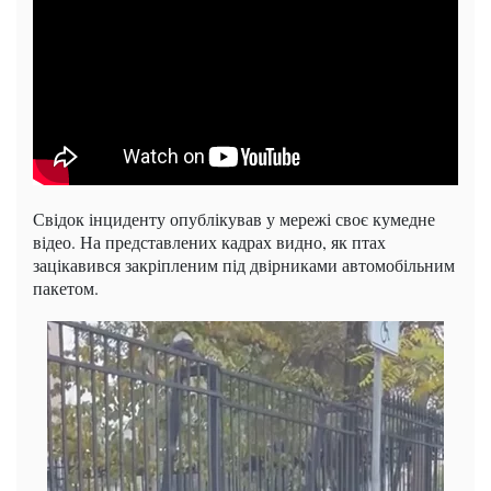
Свідок інциденту опублікував у мережі своє кумедне
відео. На представлених кадрах видно, як птах
зацікавився закріпленим під двірниками автомобільним
пакетом.