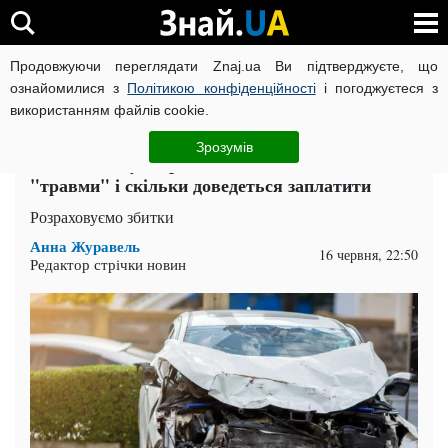
Продовжуючи переглядати Znaj.ua Ви підтверджуєте, що
ВІЙНА РОСІЇ ПРОТИ УКРАЇНИ
КОРОНАВІРУС В УКРАЇНІ І
ознайомилися з
Політикою конфіденційності
і погоджуєтеся з
використанням файлів cookie.
Головна
Auto.Знай
ЧИТАТЬ НА РУССКОМ
Зрозумів
Взяв машину в прокат і зламав: за які
"травми" і скільки доведеться заплатити
Розраховуємо збитки
Анна Журавель
16 червня, 22:50
Редактор стрічки новин