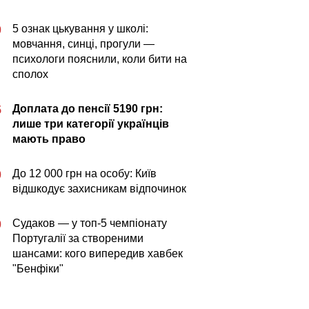
5 ознак цькування у школі:
0
мовчання, синці, прогули —
психологи пояснили, коли бити на
сполох
Доплата до пенсії 5190 грн:
5
лише три категорії українців
мають право
До 12 000 грн на особу: Київ
0
відшкодує захисникам відпочинок
Судаков — у топ-5 чемпіонату
0
Португалії за створеними
шансами: кого випередив хавбек
"Бенфіки"