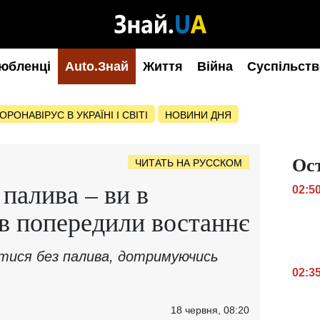
юбленці
Auto.Знай
Життя
Війна
Суспільств
ОРОНАВІРУС В УКРАЇНІ І СВІТІ
НОВИНИ ДНЯ
Ос
ЧИТАТЬ НА РУССКОМ
палива – ви в
02:5
їв попередили востаннє
тися без палива, дотримуючись
02:3
18 червня, 08:20