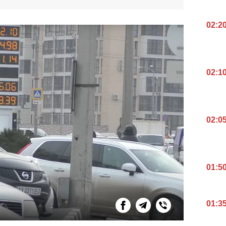
02:2
02:1
02:0
01:5
01:3