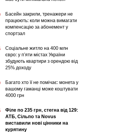
Басейн закрили, тренажери не
0
працюють: коли можна вимагати
компенсацію за абонемент у
спортзал
Соціальне житло на 400 млн
5
євро: у п'яти містах України
збудують квартири з орендою від
25% доходу
Багато хто її не помічає: монета у
0
вашому гаманці може коштувати
4000 грн
Філе по 235 грн, стегна від 129:
5
АТБ, Сільпо та Novus
виставили нові цінники на
курятину