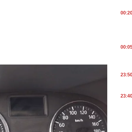
00:2
00:0
23:5
23:4