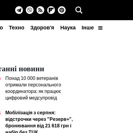
о
Техно
Здоров'я
Наука
Інше
танні новини
Понад 10 000 ветеранів
0
отримали персонального
координатора: як працює
цифровий медсупровід
Мобілізація з серпня:
5
відстрочки через "Резерв+",
бронювання від 21 618 грн і
набір без ТЦК