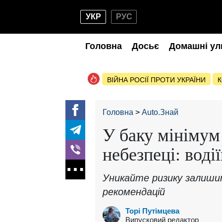
УКР
РУС
Головна
Досьє
Домашні ул
ВІЙНА РОСІЇ ПРОТИ УКРАЇНИ
К
Головна
Auto.Знай
У баку мінімум 
небезпеці: воді
Уникайте ризику залиши
рекомендацій
Торі Путімцева
Випусковий редактор