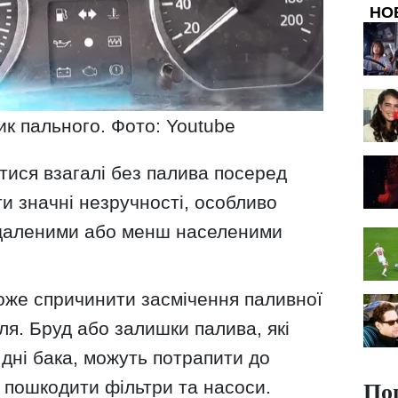
НО
ик пального. Фото: Youtube
ися взагалі без палива посеред
и значні незручності, особливо
ддаленими або менш населеними
може спричинити засмічення паливної
я. Бруд або залишки палива, які
дні бака, можуть потрапити до
По
 пошкодити фільтри та насоси.