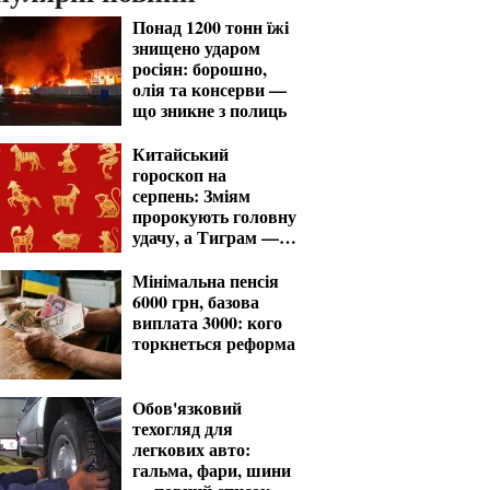
Понад 1200 тонн їжі
знищено ударом
росіян: борошно,
олія та консерви —
що зникне з полиць
Китайський
гороскоп на
серпень: Зміям
пророкують головну
удачу, а Тиграм —
місяць випробувань
Мінімальна пенсія
6000 грн, базова
виплата 3000: кого
торкнеться реформа
Обов'язковий
техогляд для
легкових авто:
гальма, фари, шини