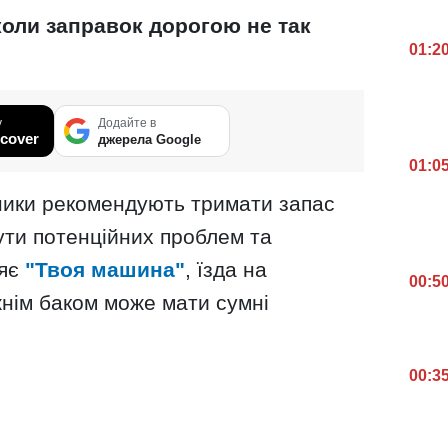
оли заправок дорогою не так
01:2
у
Додайте в
cover
джерела Google
01:0
ники рекомендують тримати запас
ути потенційних проблем та
ляє
"Твоя машина"
, їзда на
00:5
жнім баком може мати сумні
00:3