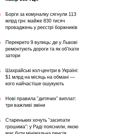
Борги за комуналку сягнули 113
0
млрд грн: майже 830 тисяч
проваджень у реєстрі боржників
Перекрито 9 вулиць: де у Львові
0
ремонтують дороги та як об'їхати
затори
Шахрайські кол-центри в Україні:
5
$1 млрд на місяць на обмані —
кого найчастіше ошукують
Нові правила "дитячих" виплат:
0
три важливі зміни
Стареньких хочуть "засипати
5
грошима": у Раді пояснили, якою
має бути мінімальна пенсія