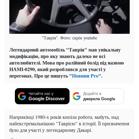
"Таврія". Фото: скрін youtube
Легендарний автомобіль "Таврія" мав унікальну
модифікацію, про яку знають далеко не всі
автолюбителі. Мова про ралійний болід під назвою
НАМІ-0290, який розроблявся для участі у
перегонах. Про це пишуть "
Новини Pro
".
Читайте нас у
Додайте в
Google Discover
джерела Google
Наприкінці 1980-х років кипіла робота, мабуть, над
найекстремальнішою "Таврією" в історії. Її призначення
було для участі у легендарному Дакарі.