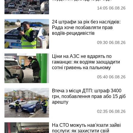
14:05 06.08.26
24 штрафи за рік без наслідків:
Рада хоче позбавляти прав
водіїв-рецидивістів
09:30 06.08.26
Ціни на АЗС не вдарять по
гаманцю: як водіям заощадити
сотні гривень на пальному
05:40 06.08.26
Втеча з місця ДТП: штраф 3400
грн, позбавлення прав або 15 діб
арешту
02:35 06.08.26
На СТО можуть нав'язати зайві
послуги: як захистити свій