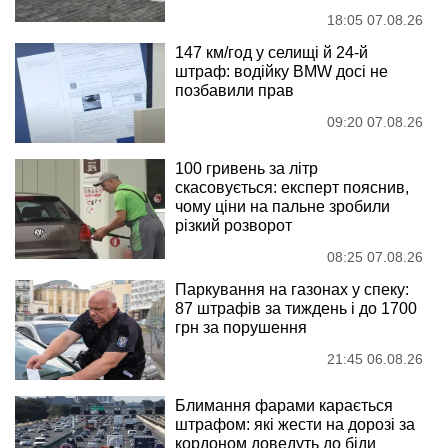
18:05 07.08.26
147 км/год у селищі й 24-й
штраф: водійку BMW досі не
позбавили прав
09:20 07.08.26
100 гривень за літр
скасовується: експерт пояснив,
чому ціни на пальне зробили
різкий розворот
08:25 07.08.26
Паркування на газонах у спеку:
87 штрафів за тиждень і до 1700
грн за порушення
21:45 06.08.26
Блимання фарами карається
штрафом: які жести на дорозі за
кордоном доведуть до біди