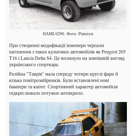
НАМІ-0290. Фото: Pinterest
При створенні модифікації інженери черпали
натхнення з таких культових автомобілів як Peugeot 205
T16 і Lancia Delta S4. Це вплинуло на зовнішній вигляд
українського спорткара.
Ралійна "Таврія" мала спереду чотири круглі фари й
кілька повітрозабірників. Були встановлені нові
бампери та капот. Спортивний характер автомобіля
підкреслювало потужне антикрило.