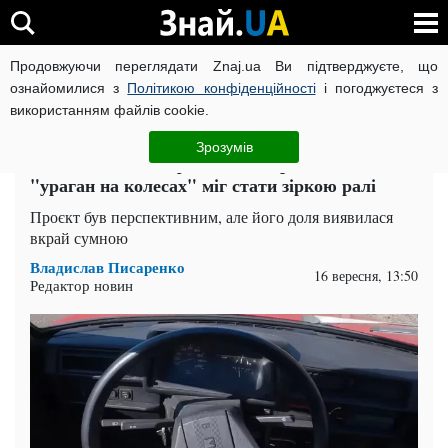
Продовжуючи переглядати Znaj.ua Ви підтверджуєте, що
ВІЙНА РОСІЇ ПРОТИ УКРАЇНИ
КОРОНАВІРУС В УКРАЇНІ І
ознайомилися з
Політикою конфіденційності
і погоджуєтеся з
використанням файлів cookie.
Головна
Auto.Знай
ЧИТАТЬ НА РУССКОМ
Зрозумів
Маловідома модифікація "Таврії": цей
"ураган на колесах" міг стати зіркою ралі
Проєкт був перспективним, але його доля виявилася
вкрай сумною
Владислав Писаренко
16 вересня, 13:50
Редактор новин