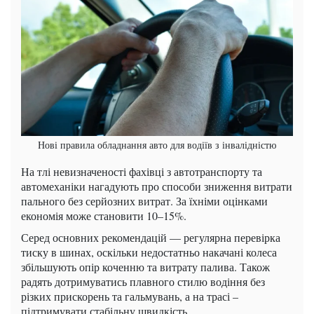
Нові правила обладнання авто для водіїв з інвалідністю
На тлі невизначеності фахівці з автотранспорту та
автомеханіки нагадують про способи зниження витрати
пального без серйозних витрат. За їхніми оцінками
економія може становити 10–15%.
Серед основних рекомендацій — регулярна перевірка
тиску в шинах, оскільки недостатньо накачані колеса
збільшують опір коченню та витрату палива. Також
радять дотримуватись плавного стилю водіння без
різких прискорень та гальмувань, а на трасі –
підтримувати стабільну швидкість.