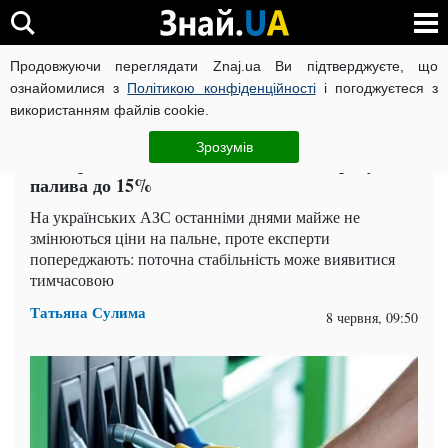
Продовжуючи переглядати Znaj.ua Ви підтверджуєте, що
ВІЙНА РОСІЇ ПРОТИ УКРАЇНИ
КОРОНАВІРУС В УКРАЇНІ І
ознайомилися з
Політикою конфіденційності
і погоджуєтеся з
використанням файлів cookie.
Головна
Auto.Знай
ЧИТАТЬ НА РУССКОМ
Зрозумів
Експерти пояснили, як зменшити витрату
палива до 15%
На українських АЗС останніми днями майже не
змінюються ціни на пальне, проте експерти
попереджають: поточна стабільність може виявитися
тимчасовою
Татьяна Сулима
8 червня, 09:50