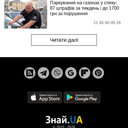
Паркування на газонах у спеку:
87 штрафів за тиждень і до 1700
грн за порушення
21:45 06.08.26
Читати далі
© 2015 - 2026