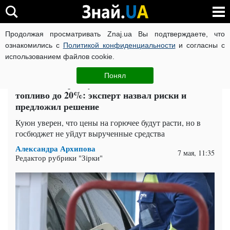
Продолжая просматривать Znaj.ua Вы подтверждаете, что
ВОЙНА РОССИИ ПРОТИВ УКРАИНЫ
КОРОНАВИРУС В 
ознакомились с
Политикой конфиденциальности
и согласны с
использованием файлов cookie.
Главная
Auto.Знай
ЧИТАТИ УКРАЇНСЬКОЮ
Понял
Что ждет Украину после повышения налога на
топливо до 20%: эксперт назвал риски и
предложил решение
Куюн уверен, что цены на горючее будут расти, но в
госбюджет не уйдут вырученные средства
Александра Архипова
7 мая, 11:35
Редактор рубрики "Зірки"