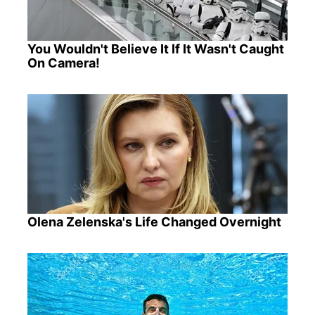
You Wouldn't Believe It If It Wasn't Caught
On Camera!
Olena Zelenska's Life Changed Overnight