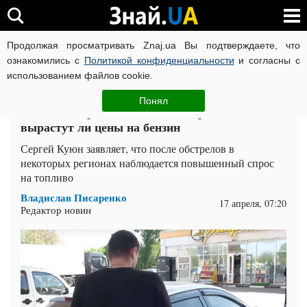
Продолжая просматривать Znaj.ua Вы подтверждаете, что
ВОЙНА РОССИИ ПРОТИВ УКРАИНЫ
КОРОНАВИРУС В 
ознакомились с
Политикой конфиденциальности
и согласны с
использованием файлов cookie.
Главная
Auto.Знай
ЧИТАТИ УКРАЇНСЬКОЮ
Понял
Российские ракеты бьют по энергетике:
вырастут ли цены на бензин
Сергей Куюн заявляет, что после обстрелов в
некоторых регионах наблюдается повышенный спрос
на топливо
Владислав Писаренко
17 апреля, 07:20
Редактор новин