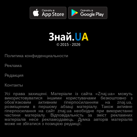
© 2015 - 2026
Политика конфиденциальности
Реклама
Редакция
Контакты
Усі права захищені. Матеріали із сайта «Znaj.ua» можуть
використовуватися іншими користувачами безкоштовно з
обов’язковим активним гіперпосиланням на znaj.ua,
розміщеним в першому абзаці матеріалу. Також активне
гіперпосилання на сайт znaj.ua необхідне при використанні
частини матеріалу. Відповідальність за зміст рекламних
матеріалів несе рекламодавець. Думка авторів матеріалів
може не збігатися з позицією редакції.