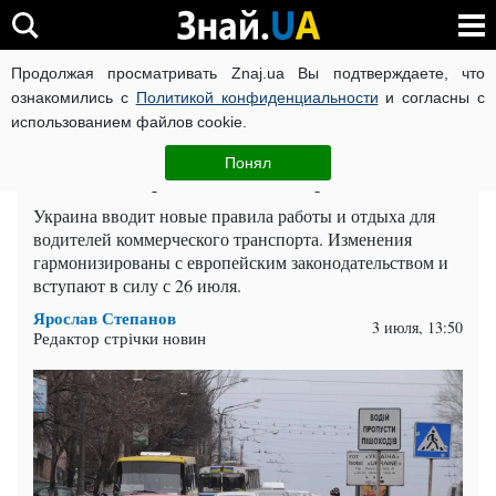
Продолжая просматривать Znaj.ua Вы подтверждаете, что
ВОЙНА РОССИИ ПРОТИВ УКРАИНЫ
КОРОНАВИРУС В 
ознакомились с
Политикой конфиденциальности
и согласны с
использованием файлов cookie.
Главная
Auto.Знай
ЧИТАТИ УКРАЇНСЬКОЮ
Понял
Водителей переводят на стандарты ЕС с июля
Украина вводит новые правила работы и отдыха для
водителей коммерческого транспорта. Изменения
гармонизированы с европейским законодательством и
вступают в силу с 26 июля.
Ярослав Степанов
3 июля, 13:50
Редактор стрічки новин