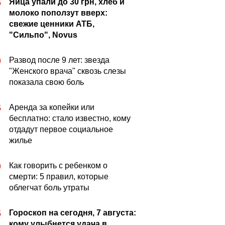
Яйца упали до 30 грн, хлеб и
5
молоко поползут вверх:
свежие ценники АТБ,
"Сильпо", Novus
Развод после 9 лет: звезда
0
"Женского врача" сквозь слезы
показала свою боль
Аренда за копейки или
5
бесплатно: стало известно, кому
отдадут первое социальное
жилье
Как говорить с ребенком о
0
смерти: 5 правил, которые
облегчат боль утраты
Гороскоп на сегодня, 7 августа:
5
кому улыбнется удача в