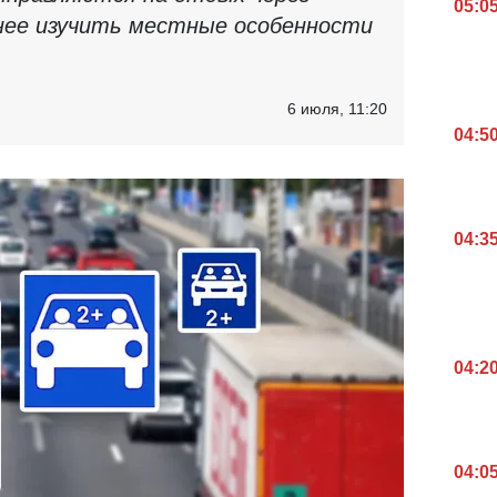
05:0
нее изучить местные особенности
6 июля, 11:20
04:5
04:3
04:2
04:0