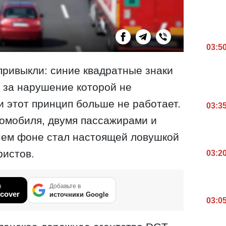
03:5
ривыкли: синие квадратные знаки
 за нарушение которой не
и этот принцип больше не работает.
03:3
омобиля, двумя пассажирами и
нем фоне стал настоящей ловушкой
ристов.
03:2
в
Добавьте в
cover
источники Google
03:0