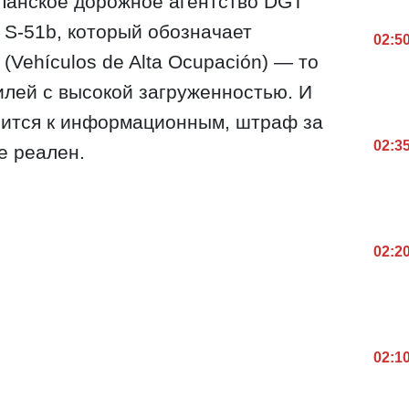
спанское дорожное агентство DGT
 S-51b, который обозначает
02:5
Vehículos de Alta Ocupación) — то
илей с высокой загруженностью. И
сится к информационным, штраф за
02:3
е реален.
02:2
02:1