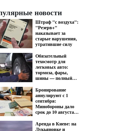
пулярные новости
Штраф "с воздуха":
"Резерв+"
наказывает за
старые нарушения,
утратившие силу
Обязательный
техосмотр для
легковых авто:
тормоза, фары,
шины — полный
список проверок
Бронирование
аннулируют с 1
сентября:
Минобороны дало
срок до 10 августа
для критических
предприятий
Аренда в Киеве: на
Лукьяновке и