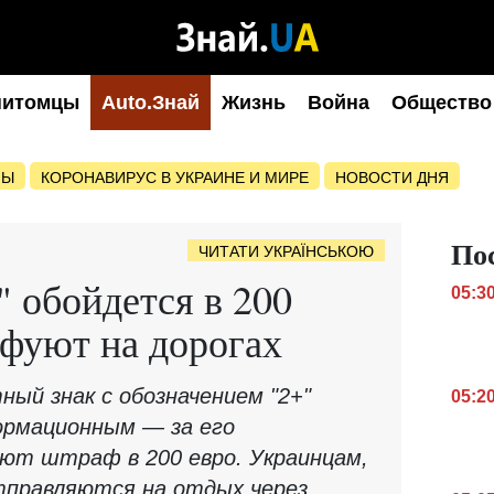
питомцы
Auto.Знай
Жизнь
Война
Общество
НЫ
КОРОНАВИРУС В УКРАИНЕ И МИРЕ
НОВОСТИ ДНЯ
По
ЧИТАТИ УКРАЇНСЬКОЮ
" обойдется в 200
05:3
афуют на дорогах
ный знак с обозначением "2+"
05:2
ормационным — за его
ют штраф в 200 евро. Украинцам,
правляются на отдых через