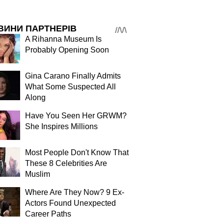
ВИНИ ПАРТНЕРІВ
A Rihanna Museum Is
Probably Opening Soon
Gina Carano Finally Admits
What Some Suspected All
Along
Have You Seen Her GRWM?
She Inspires Millions
Most People Don't Know That
These 8 Celebrities Are
Muslim
Where Are They Now? 9 Ex-
Actors Found Unexpected
Career Paths