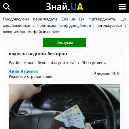
Продовжуючи переглядати Znaj.ua Ви підтверджуєте, що
ВІЙНА РОСІЇ ПРОТИ УКРАЇНИ
КОРОНАВІРУС В УКРАЇНІ І
ознайомилися з
Політикою конфіденційності
і погоджуєтеся з
використанням файлів cookie.
Головна
Auto.Знай
ЧИТАТЬ НА РУССКОМ
Зрозумів
Тепер все змінилося: яке покарання чекає на
водія за водіння без прав
Раніше можна було "відкупитися" за 500 гривень
Анна Куделюк
19 червня, 13:10
Редактор стрічки новин