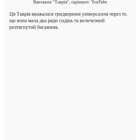
Вантажна "Таврія", скріншот: YouTube
Ця Таврія вважалася тридверним універсалом через те,
що вона мала два ряди сидінь та величезний
розтягнутий багажник.