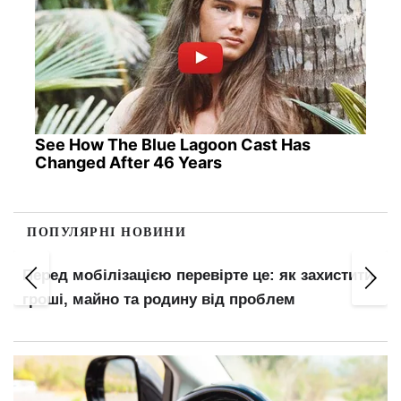
See How The Blue Lagoon Cast Has
Changed After 46 Years
ПОПУЛЯРНІ НОВИНИ
и
Бронювання є, а за кордон не пускають: кому
з чоловіків відмовлять у виїзді