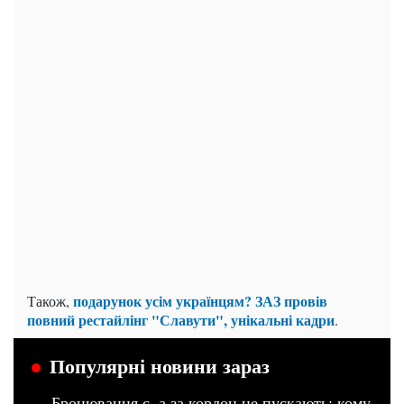
подарунок усім українцям? ЗАЗ провів
Також,
повний рестайлінг "Славути", унікальні кадри
.
Популярні новини зараз
Бронювання є, а за кордон не пускають: кому