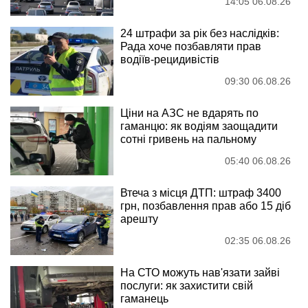
14:05 06.08.26
24 штрафи за рік без наслідків:
Рада хоче позбавляти прав
водіїв-рецидивістів
09:30 06.08.26
Ціни на АЗС не вдарять по
гаманцю: як водіям заощадити
сотні гривень на пальному
05:40 06.08.26
Втеча з місця ДТП: штраф 3400
грн, позбавлення прав або 15 діб
арешту
02:35 06.08.26
На СТО можуть нав'язати зайві
послуги: як захистити свій
гаманець