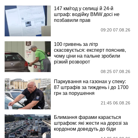
147 км/год у селищі й 24-й
штраф: водійку BMW досі не
позбавили прав
09:20 07.08.26
100 гривень за літр
скасовується: експерт пояснив,
чому ціни на пальне зробили
різкий розворот
08:25 07.08.26
Паркування на газонах у спеку:
87 штрафів за тиждень і до 1700
грн за порушення
21:45 06.08.26
Блимання фарами карається
штрафом: які жести на дорозі за
кордоном доведуть до біди