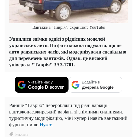
Вантажна "Таврія", скріншот: YouTube
З'явилися знімки однієї з рідкісних моделей
українських авто. По фото можна подумати, що це
авто радянських часів, які модернізували спеціально
для перевезень вантажів. Однак, це високий
універсал "Таврія" ЗАЗ-1701.
Читайте нас у
Додайте в
Google Discover
джерела Google
Раніше "Таврію" переробляли під різні варіації:
вантажопасажирський варіант зі знімними сидіннями,
туристичну модифікацію, міні-купер і навіть вантажний
Hyser
фургон, пише
.