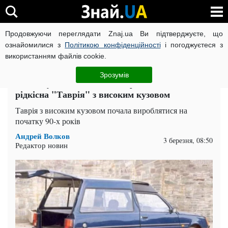
Продовжуючи переглядати Znaj.ua Ви підтверджуєте, що
ВІЙНА РОСІЇ ПРОТИ УКРАЇНИ
КОРОНАВІРУС В УКРАЇНІ І
ознайомилися з
Політикою конфіденційності
і погоджуєтеся з
використанням файлів cookie.
Головна
Auto.Знай
ЧИТАТЬ НА РУССКОМ
Зрозумів
Не "годувальниця", а катафалк: як виглядала
рідкісна "Таврія" з високим кузовом
Таврія з високим кузовом почала вироблятися на
початку 90-х років
Андрей Волков
3 березня, 08:50
Редактор новин