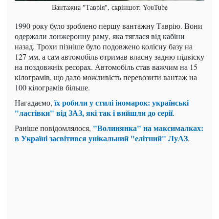
Вантажна "Таврія", скріншот: YouTube
1990 року було зроблено першу вантажну Таврію. Вони
одержали лонжеронну раму, яка тяглася від кабіни
назад. Трохи пізніше було подовжено колісну базу на
127 мм, а сам автомобіль отримав власну задню підвіску
на поздовжніх ресорах. Автомобіль став важчим на 15
кілограмів, що дало можливість перевозити вантаж на
100 кілограмів більше.
їх робили у стилі іномарок: українські
Нагадаємо,
"ластівки" від ЗАЗ, які так і вийшли до серії
.
"Волинянка" на максималках:
Раніше повідомлялося,
в Україні засвітився унікальний "елітний" ЛуАЗ
.