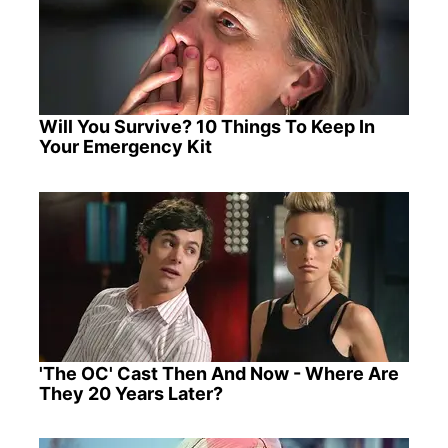
Will You Survive? 10 Things To Keep In
Your Emergency Kit
'The OC' Cast Then And Now - Where Are
They 20 Years Later?