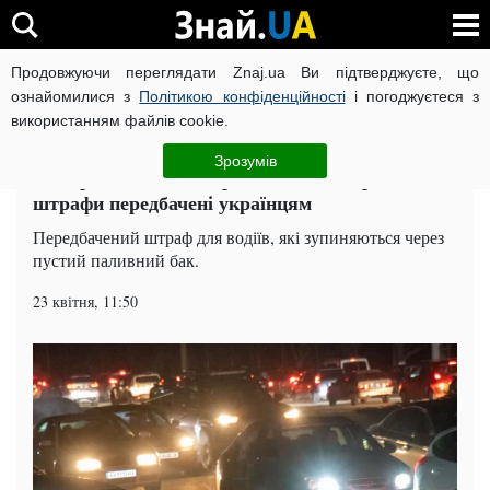
Продовжуючи переглядати Znaj.ua Ви підтверджуєте, що
ВІЙНА РОСІЇ ПРОТИ УКРАЇНИ
КОРОНАВІРУС В УКРАЇНІ І
ознайомилися з
Політикою конфіденційності
і погоджуєтеся з
використанням файлів cookie.
Головна
Auto.Знай
ЧИТАТЬ НА РУССКОМ
Зрозумів
За порожній бак тепер заплатите і державі: які
штрафи передбачені українцям
Передбачений штраф для водіїв, які зупиняються через
пустий паливний бак.
23 квітня, 11:50