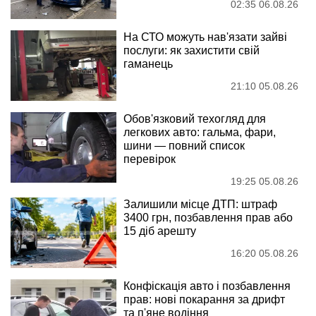
02:35 06.08.26
На СТО можуть нав'язати зайві
послуги: як захистити свій
гаманець
21:10 05.08.26
Обов'язковий техогляд для
легкових авто: гальма, фари,
шини — повний список
перевірок
19:25 05.08.26
Залишили місце ДТП: штраф
3400 грн, позбавлення прав або
15 діб арешту
16:20 05.08.26
Конфіскація авто і позбавлення
прав: нові покарання за дрифт
та п'яне водіння