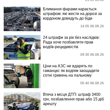
Блимання фарами карається
штрафом: які жести на дорозі за
кордоном доведуть до біди
14:05 06.08.26
24 штрафи за рік без наслідків:
Рада хоче позбавляти прав
водіїв-рецидивістів
09:30 06.08.26
Ціни на АЗС не вдарять по
гаманцю: як водіям заощадити
сотні гривень на пальному
05:40 06.08.26
Втеча з місця ДТП: штраф 3400
грн, позбавлення прав або 15 діб
арешту