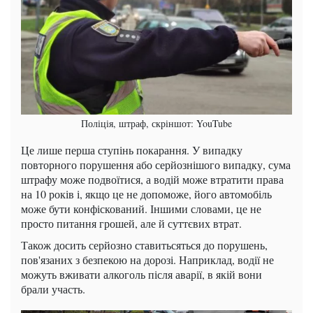
Поліція, штраф, скріншот: YouTube
Це лише перша ступінь покарання. У випадку
повторного порушення або серйознішого випадку, сума
штрафу може подвоїтися, а водій може втратити права
на 10 років і, якщо це не допоможе, його автомобіль
може бути конфіскований. Іншими словами, це не
просто питання грошей, але й суттєвих втрат.
Також досить серйозно ставитьсяться до порушень,
пов'язаних з безпекою на дорозі. Наприклад, водії не
можуть вживати алкоголь після аварії, в якій вони
брали участь.