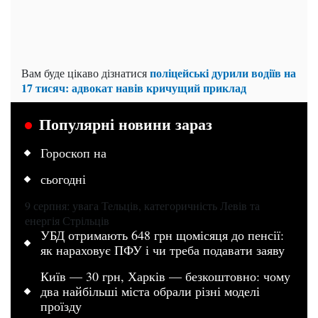
поліцейські дурили водіїв на
Вам буде цікаво дізнатися
17 тисяч: адвокат навів кричущий приклад
Популярні новини зараз
Гороскоп на
сьогодні
9 серпня: увага Тельців, категоричність Левів та
енергія Стрільців
УБД отримають 648 грн щомісяця до пенсії:
як нараховує ПФУ і чи треба подавати заяву
Київ — 30 грн, Харків — безкоштовно: чому
два найбільші міста обрали різні моделі
проїзду