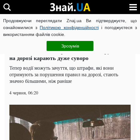
Продовжуючи переглядати Znaj.ua Ви підтверджуєте, що
ВІЙНА РОСІЇ ПРОТИ УКРАЇНИ
КОРОНАВІРУС В УКРАЇНІ І
ознайомилися з
Політикою конфіденційності
і погоджуєтеся з
використанням файлів cookie.
Головна
Auto.Знай
ЧИТАТЬ НА РУССКОМ
Зрозумів
Від 17 до 51 тисячі гривень: за які порушення
на дорозі карають дуже суворо
Тепер водії можуть зачуття, що штрафи, які вони
отримують за порушення правил на дорозі, стають
значно більшими, ніж раніше
4 червня, 06:20