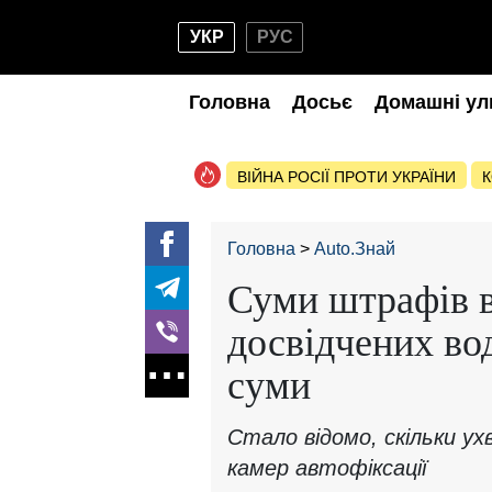
УКР
РУС
Головна
Досьє
Домашні ул
ВІЙНА РОСІЇ ПРОТИ УКРАЇНИ
К
Головна
Auto.Знай
Суми штрафів в
досвідчених вод
суми
Стало відомо, скільки ух
камер автофіксації