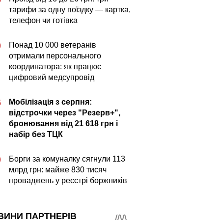
тарифи за одну поїздку — картка,
телефон чи готівка
Понад 10 000 ветеранів
0
отримали персонального
координатора: як працює
цифровий медсупровід
Мобілізація з серпня:
5
відстрочки через "Резерв+",
бронювання від 21 618 грн і
набір без ТЦК
Борги за комуналку сягнули 113
0
млрд грн: майже 830 тисяч
проваджень у реєстрі боржників
ВИНИ ПАРТНЕРІВ