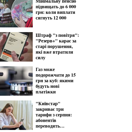
Мінімальну пенсію
підвищать до 6 000
грн: коли виплати
сягнуть 12 000
Штраф "з повітря":
"Резерв+" карає за
старі порушення,
які вже втратили
силу
Газ може
подорожчати до 15
грн за куб: якими
будуть нові
платіжки
"Київстар"
закриває три
тарифи з серпня:
абонентів
переводять
автоматично