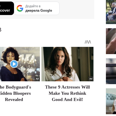
у
Додайте в
cover
джерела Google
В
he Bodyguard's
These 9 Actresses Will
idden Bloopers
Make You Rethink
Revealed
Good And Evil!