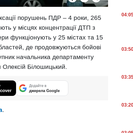
04:0
сації порушень ПДР – 4 роки, 265
ють у місцях концентрації ДТП з
ри функціонують у 25 містах та 15
бластей, де продовжуються бойові
03:5
тупник начальника департаменту
ни Олексій Білошицький.
03:3
у
Додайте в
cover
джерела Google
03:2
а
.
03:0