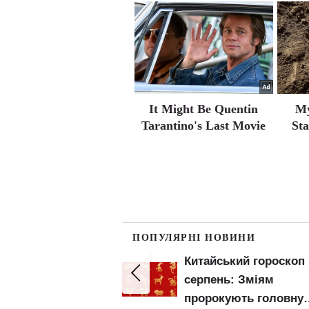
It Might Be Quentin
My
Tarantino's Last Movie
Sta
ПОПУЛЯРНІ НОВИНИ
кий гороскоп на
Пенсіонери відчують
: Зміям
прибавку в гаманцях:
ють головну
ПФУ оновив важливи