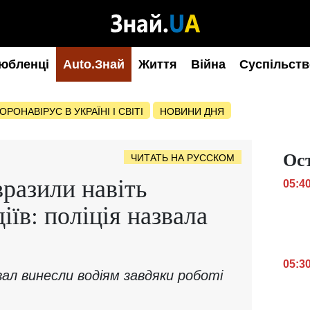
юбленці
Auto.Знай
Життя
Війна
Суспільств
ОРОНАВІРУС В УКРАЇНІ І СВІТІ
НОВИНИ ДНЯ
Ос
ЧИТАТЬ НА РУССКОМ
разили навіть
05:4
іїв: поліція назвала
05:3
вал винесли водіям завдяки роботі