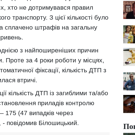
х, хто не дотримувався правил
го транспорту. З цієї кількості було
а сплачено штрафів на загальну
гривень.
однією з найпоширеніших причин
. Проте за 4 роки роботи у місцях,
оматичної фіксації, кількість ДТП з
лася втричі.
ії кількість ДТП із загиблими та/або
становлення приладів контролю
 175 (47 випадків через
 - повідомив Білошицький.
По