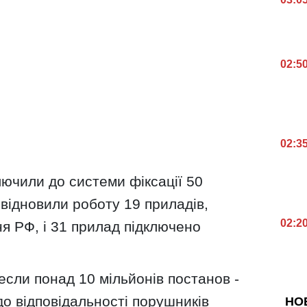
02:5
02:3
ключили до системи фіксації 50
 відновили роботу 19 приладів,
02:2
я РФ, і 31 прилад підключено
несли понад 10 мільйонів постанов -
до відповідальності порушників
НО