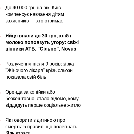
До 40 000 грн на рік: Київ
0
компенсує навчання дітям
захисників — хто отримає
Яйця впали до 30 грн, хліб і
5
молоко поповзуть угору: свіжі
цінники АТБ, "Сільпо", Novus
Розлучення після 9 років: зірка
0
"Жіночого лікаря" крізь сльози
показала свій біль
Оренда за копійки або
5
безкоштовно: стало відомо, кому
віддадуть перше соціальне житло
Як говорити з дитиною про
0
смерть: 5 правил, що полегшать
біль втрати