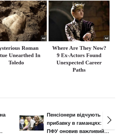
sterious Roman
Where Are They Now?
tue Unearthed In
9 Ex-Actors Found
Toledo
Unexpected Career
Paths
100 000 кв.м складів
знищено під Києвом: як
й
подорожчають продукти