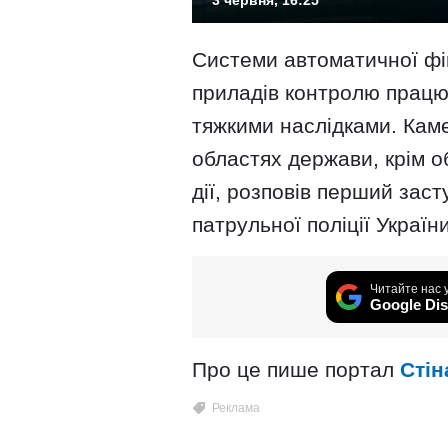
Системи автоматичної фік
приладів контролю працю
тяжкими наслідками. Каме
областях держави, крім о
дії, розповів перший зас
патрульної поліції Украї
Читайте нас 
Google Dis
Про це пише портал
Стін