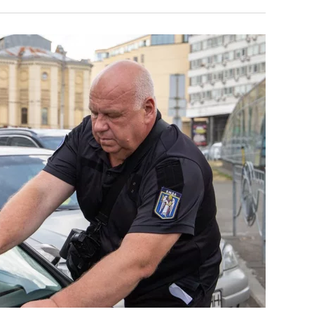
унку
через удари РФ