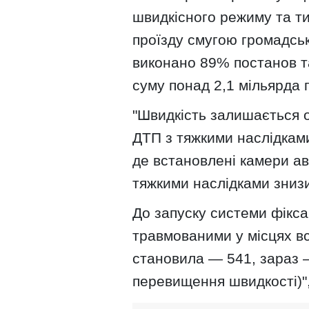
швидкісного режиму та ти
проїзду смугою громадсько
виконано 89% постанов т
суму понад 2,1 мільярда 
"Швидкість залишається 
ДТП з тяжкими наслідками
де встановлені камери авт
тяжкими наслідками знизи
До запуску системи фіксац
травмованими у місцях в
становила — 541, зараз —
перевищення швидкості)",