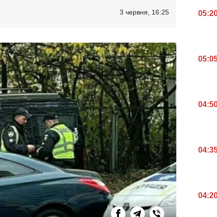
3 червня, 16:25
05:2
05:0
04:5
04:3
04:2