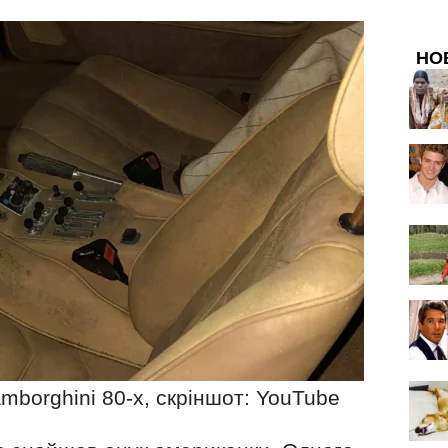
НО
amborghini 80-х, скріншот: YouTube