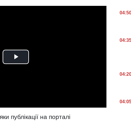
04:5
04:3
04:2
04:0
ки публікації на порталі