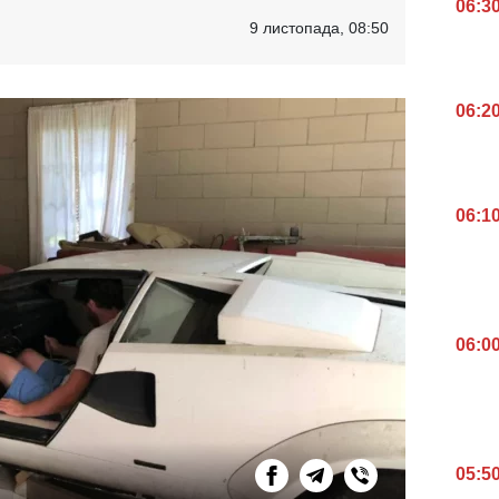
06:3
9 листопада, 08:50
06:2
06:1
06:0
05:5