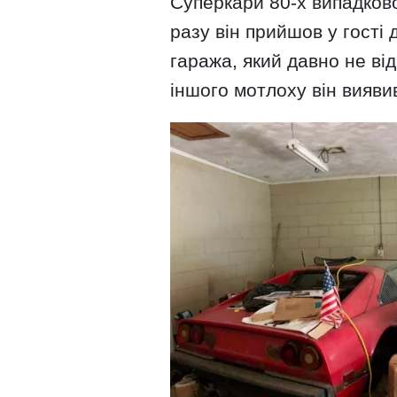
Суперкари 80-х випадков
разу він прийшов у гості 
гаража, який давно не від
іншого мотлоху він виявив