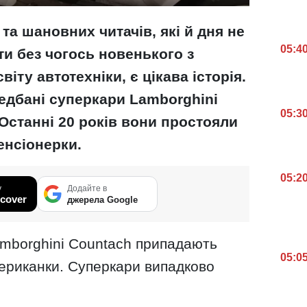
та шановних читачів, які й дня не
05:4
и без чогось новенького з
іту автотехніки, є цікава історія.
едбані суперкари Lamborghini
05:3
. Останні 20 років вони простояли
енсіонерки.
05:2
у
Додайте в
cover
джерела Google
Lamborghini Countach припадають
05:0
мериканки. Суперкари випадково