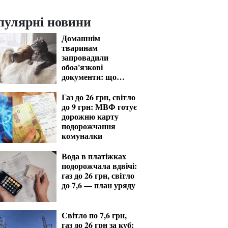
пулярні новини
Домашнім
тваринам
запровадили
обоа'язкові
документи: що
мають знати
господарі
Газ до 26 грн, світло
до 9 грн: МВФ готує
дорожню карту
подорожчання
комуналки
Вода в платіжках
подорожчала вдвічі:
газ до 26 грн, світло
до 7,6 — план уряду
Світло по 7,6 грн,
газ до 26 грн за куб: