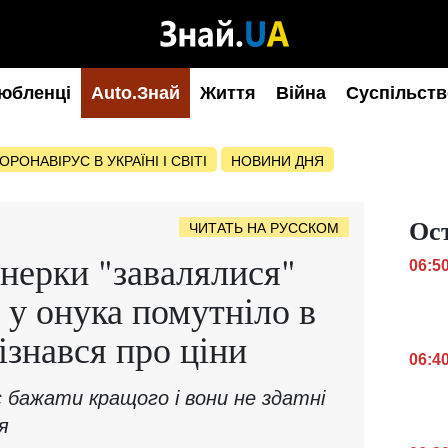
юбленці
Auto.Знай
Життя
Війна
Суспільств
ОРОНАВІРУС В УКРАЇНІ І СВІТІ
НОВИНИ ДНЯ
Ос
ЧИТАТЬ НА РУССКОМ
онерки "завалялися"
06:5
 у онука помутніло в
дізнався про ціни
06:4
 бажати кращого і вони не здатні
я