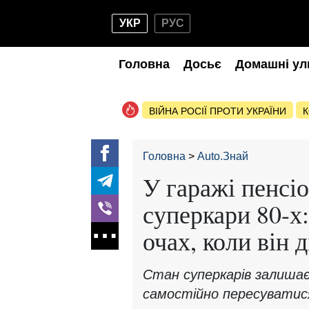
УКР
РУС
Головна
Досьє
Домашні ул
ВІЙНА РОСІЇ ПРОТИ УКРАЇНИ
К
Головна
Auto.Знай
У гаражі пенсі
суперкари 80-х:
очах, коли він 
Стан суперкарів залишає
самостійно пересуватис