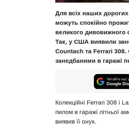
Для всіх наших дорогих 
можуть спокійно прожит
великого дивовижного св
Так, у США виявили зан
Countach та Ferrari 308
занедбаними в гаражі п
Читайте нас 
Google Dis
Колекційні Ferrari 308 і 
пилом в гаражі літньої а
виявив її онук.