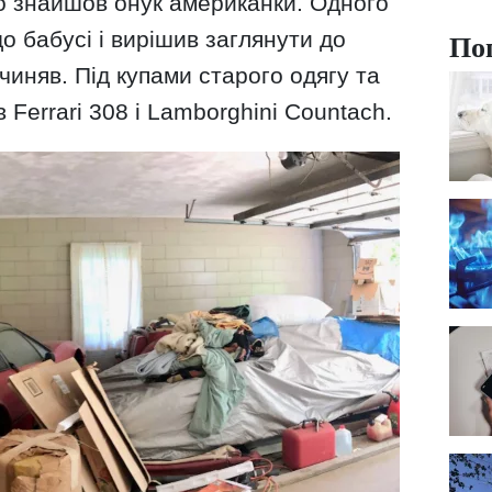
о знайшов онук американки. Одного
По
до бабусі і вирішив заглянути до
чиняв. Під купами старого одягу та
 Ferrari 308 і Lamborghini Countach.