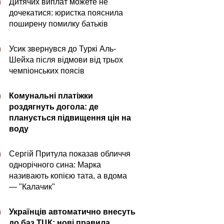
Дитячих виплат можете не
0
дочекатися: юристка пояснила
поширену помилку батьків
Усик звернувся до Туркі Аль-
0
Шейха після відмови від трьох
чемпіонських поясів
Комунальні платіжки
0
роздягнуть догола: де
планується підвищення цін на
воду
Сергій Притула показав обличчя
0
однорічного сина: Марка
називають копією тата, а вдома
— "Калачик"
Українців автоматично внесуть
0
до баз ТЦК: нові правила