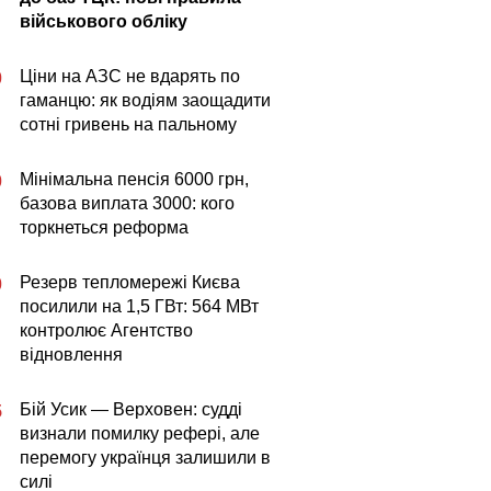
військового обліку
Ціни на АЗС не вдарять по
0
гаманцю: як водіям заощадити
сотні гривень на пальному
Мінімальна пенсія 6000 грн,
0
базова виплата 3000: кого
торкнеться реформа
Резерв тепломережі Києва
0
посилили на 1,5 ГВт: 564 МВт
контролює Агентство
відновлення
Бій Усик — Верховен: судді
5
визнали помилку рефері, але
перемогу українця залишили в
силі