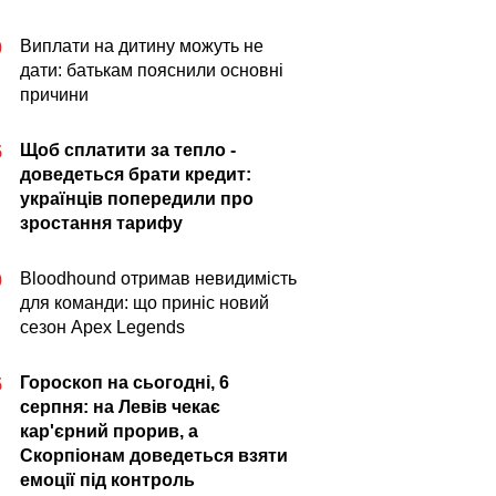
Виплати на дитину можуть не
0
дати: батькам пояснили основні
причини
Щоб сплатити за тепло -
5
доведеться брати кредит:
українців попередили про
зростання тарифу
Bloodhound отримав невидимість
0
для команди: що приніс новий
сезон Apex Legends
Гороскоп на сьогодні, 6
5
серпня: на Левів чекає
кар'єрний прорив, а
Скорпіонам доведеться взяти
емоції під контроль