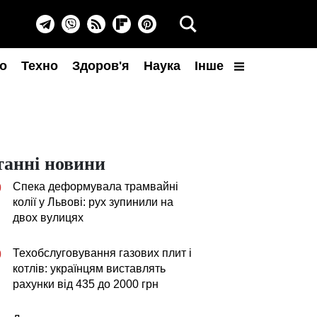
о
Техно
Здоров'я
Наука
Інше
танні новини
Спека деформувала трамвайні
0
колії у Львові: рух зупинили на
двох вулицях
Техобслуговування газових плит і
0
котлів: українцям виставлять
рахунки від 435 до 2000 грн