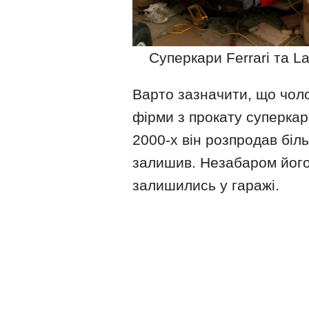
Суперкари Ferrari та L
Варто зазначити, що чол
фірми з прокату суперкарі
2000-х він розпродав біль
залишив. Незабаром його 
залишились у гаражі.