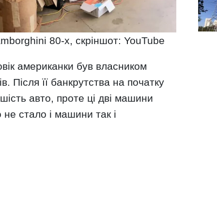
amborghini 80-х, скріншот: YouTube
овік американки був власником
в. Після її банкрутства на початку
шість авто, проте ці дві машини
не стало і машини так і