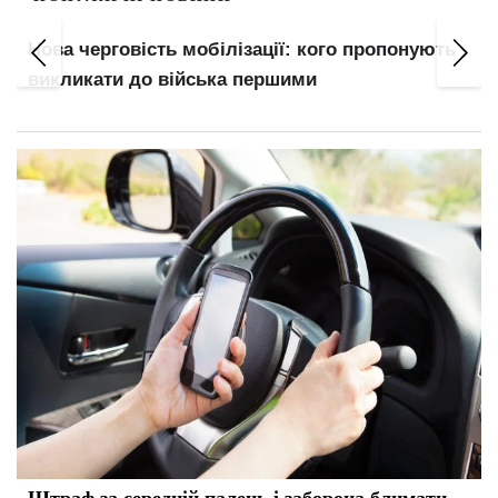
Нова черговість мобілізації: кого пропонують
викликати до війська першими
Штраф за середній палець і заборона блимати