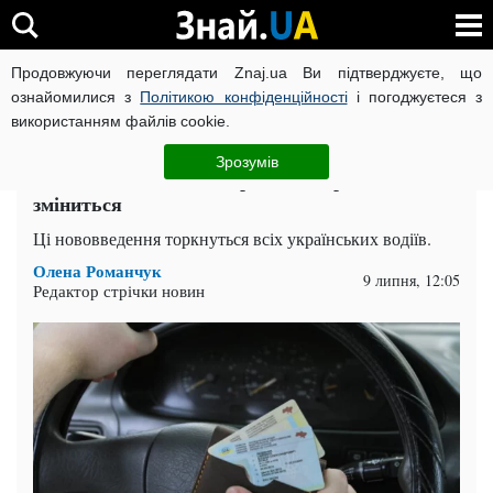
Продовжуючи переглядати Znaj.ua Ви підтверджуєте, що
ВІЙНА РОСІЇ ПРОТИ УКРАЇНИ
КОРОНАВІРУС В УКРАЇНІ І
ознайомилися з
Політикою конфіденційності
і погоджуєтеся з
використанням файлів cookie.
Головна
Auto.Знай
ЧИТАТЬ НА РУССКОМ
Зрозумів
У Кабміні ввели нові правила з прав водія: що
зміниться
Ці нововведення торкнуться всіх українських водіїв.
Олена Романчук
9 липня, 12:05
Редактор стрічки новин