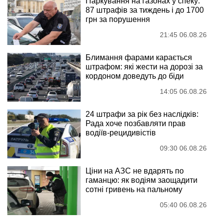
Паркування на газонах у спеку:
87 штрафів за тиждень і до 1700
грн за порушення
21:45 06.08.26
Блимання фарами карається
штрафом: які жести на дорозі за
кордоном доведуть до біди
14:05 06.08.26
24 штрафи за рік без наслідків:
Рада хоче позбавляти прав
водіїв-рецидивістів
09:30 06.08.26
Ціни на АЗС не вдарять по
гаманцю: як водіям заощадити
сотні гривень на пальному
05:40 06.08.26