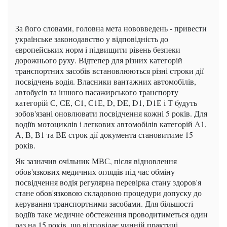
За його словами, головна мета нововведень - привести
українське законодавство у відповідність до
європейських норм і підвищити рівень безпеки
дорожнього руху. Відтепер для різних категорій
транспортних засобів встановлюються різні строки дії
посвідчень водія. Власники вантажних автомобілів,
автобусів та іншого пасажирського транспорту
категорій С, СЕ, С1, С1Е, D, DE, D1, D1Е і Т будуть
зобов'язані оновлювати посвідчення кожні 5 років. Для
водіїв мотоциклів і легкових автомобілів категорій А1,
А, В, В1 та ВЕ строк дії документа становитиме 15
років.
Як зазначив очільник МВС, після відновлення
обов'язкових медичних оглядів під час обміну
посвідчення водія регулярна перевірка стану здоров'я
стане обов'язковою складовою процедури допуску до
керування транспортними засобами. Для більшості
водіїв таке медичне обстеження проводитиметься один
раз на 15 років, що відповідає чинній практиці