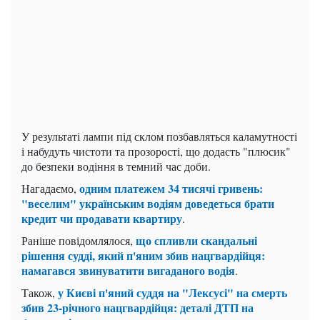
У результаті лампи під склом позбавляться каламутності
і набудуть чистоти та прозорості, що додасть "плюсик"
до безпеки водіння в темний час доби.
одним платежем 34 тисячі гривень:
Нагадаємо,
"веселим" українським водіям доведеться брати
кредит чи продавати квартиру
.
що спливли скандальні
Раніше повідомлялося,
рішення судді, який п'яним збив нацгвардійця:
намагався звинуватити вигаданого водія
.
у Києві п'яний суддя на "Лексусі" на смерть
Також,
збив 23-річного нацгвардійця: деталі ДТП на