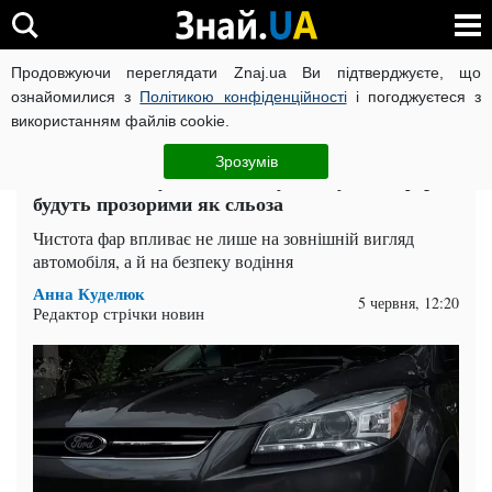
Продовжуючи переглядати Znaj.ua Ви підтверджуєте, що
ВІЙНА РОСІЇ ПРОТИ УКРАЇНИ
КОРОНАВІРУС В УКРАЇНІ І
ознайомилися з
Політикою конфіденційності
і погоджуєтеся з
використанням файлів cookie.
Головна
Auto.Знай
ЧИТАТЬ НА РУССКОМ
Зрозумів
Завдяки цьому копійчаному засобу ваші фари
будуть прозорими як сльоза
Чистота фар впливає не лише на зовнішній вигляд
автомобіля, а й на безпеку водіння
Анна Куделюк
5 червня, 12:20
Редактор стрічки новин