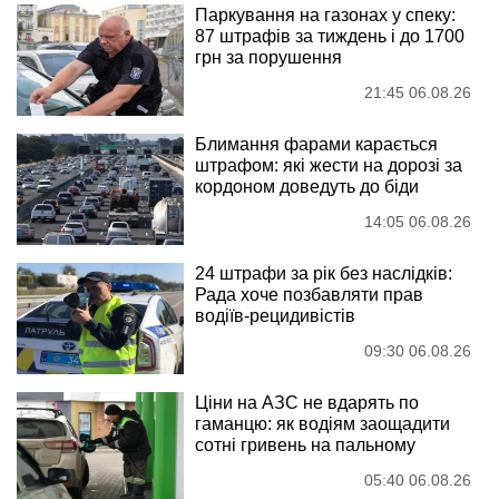
Паркування на газонах у спеку:
87 штрафів за тиждень і до 1700
грн за порушення
21:45 06.08.26
Блимання фарами карається
штрафом: які жести на дорозі за
кордоном доведуть до біди
14:05 06.08.26
24 штрафи за рік без наслідків:
Рада хоче позбавляти прав
водіїв-рецидивістів
09:30 06.08.26
Ціни на АЗС не вдарять по
гаманцю: як водіям заощадити
сотні гривень на пальному
05:40 06.08.26