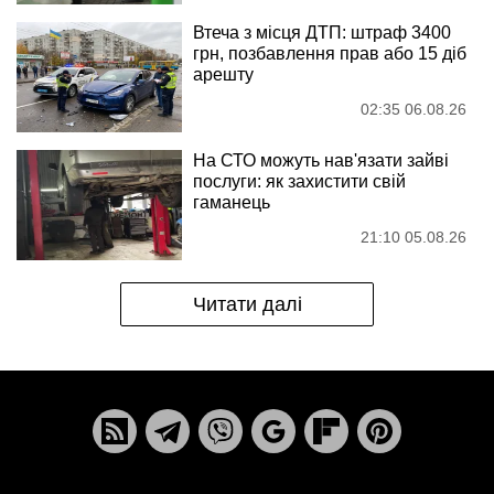
Втеча з місця ДТП: штраф 3400
грн, позбавлення прав або 15 діб
арешту
02:35 06.08.26
На СТО можуть нав'язати зайві
послуги: як захистити свій
гаманець
21:10 05.08.26
Читати далі