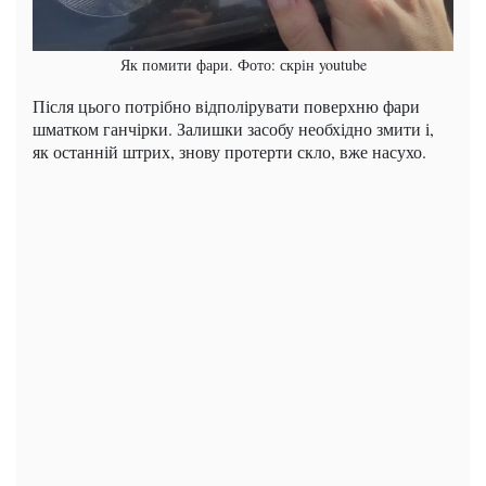
Як помити фари. Фото: скрін youtube
Після цього потрібно відполірувати поверхню фари
шматком ганчірки. Залишки засобу необхідно змити і,
як останній штрих, знову протерти скло, вже насухо.