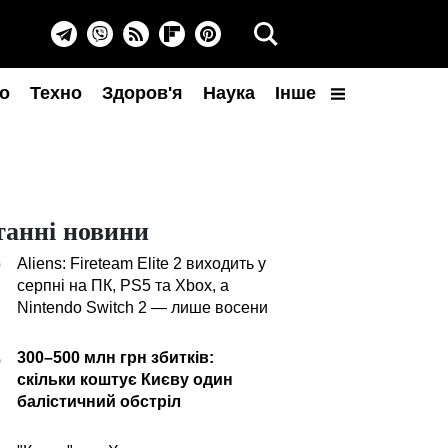
о
Техно
Здоров'я
Наука
Інше
танні новини
Aliens: Fireteam Elite 2 виходить у
0
серпні на ПК, PS5 та Xbox, а
Nintendo Switch 2 — лише восени
300–500 млн грн збитків:
5
скільки коштує Києву один
балістичний обстріл