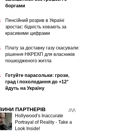
боргами
Пенсійний розрив в Україні
5
зростає: бідність ховають за
красивими цифрами
Плату за доставку газу скасували:
5
рішення НКРЕКП для власників
пошкодженого житла
Готуйте парасольки: грози,
5
град і похолодання до +12°
йдуть на Україну
ВИНИ ПАРТНЕРІВ
Hollywood's Inaccurate
Portrayal of Reality - Take a
Look Inside!