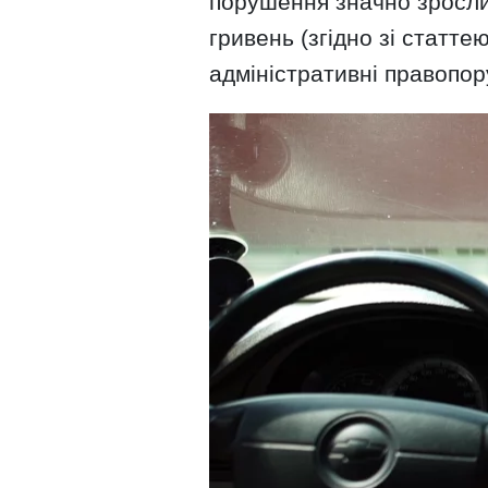
порушення значно зросли
гривень (згідно зі статте
адміністративні правопо