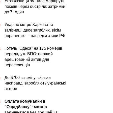
Укрзалізниця змінила маршрути
5
поїздів через обстріли: затримки
до 7 годин
Удар по метро Харкова та
9
залізниці: двоє загиблих, вісім
поранених — наслідки атаки РФ
Готель "Одеса" на 175 номерів
5
передадуть ВПО: перший
арештований актив для
переселенців
До $700 за зміну: скільки
0
насправді заробляють українські
актори
Оплата комуналки в
5
"Ощадбанку": можна
залишитися без грошей і з