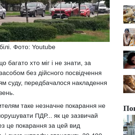
ілі. Фото: Youtube
о багато хто міг і не знати, за
засобом без дійсного посвідчення
ням суду, передбачалося накладення
вень.
телям таке незначне покарання не
По
орушувати ПДР... як це зазвичай
ез це покарання за цей вид