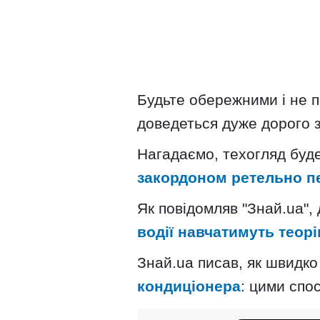
Будьте обережними і не 
доведеться дуже дорого за
Нагадаємо, техогляд буд
закордоном ретельно п
Як повідомляв "Знай.uа"
водії навчатимуть теор
Знай.uа писав, як швидк
кондиціонера
: цими спо