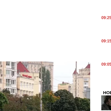
09:2
09:1
09:0
НО