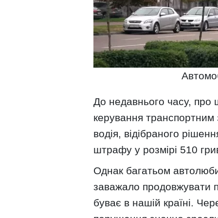
Автомоб
До недавнього часу, про щ
керування транспортним 
водія, відібраного рішен
штрафу у розмірі 510 гри
Однак багатьом автолюби
заважало продовжувати п
буває в нашій країні. Чер