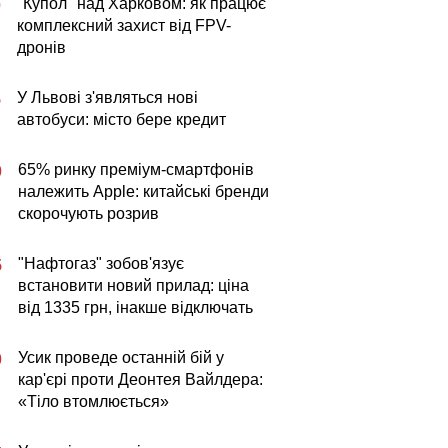
"Купол" над Харковом: як працює
0
комплексний захист від FPV-
дронів
У Львові з'являться нові
5
автобуси: місто бере кредит
65% ринку преміум-смартфонів
0
належить Apple: китайські бренди
скорочують розрив
"Нафтогаз" зобов'язує
5
встановити новий прилад: ціна
від 1335 грн, інакше відключать
Усик проведе останній бій у
0
кар'єрі проти Деонтея Вайлдера:
«Тіло втомлюється»