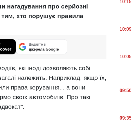
10:1
али нагадування про серйозні
 тим, хто порушує правила
10:0
у
Додайте в
cover
джерела Google
10:0
діїв, які іноді дозволяють собі
загалі належить. Наприклад, якщо їх,
или права керування... а вони
09:5
рмо своїх автомобілів. Про такі
двокат".
09:3