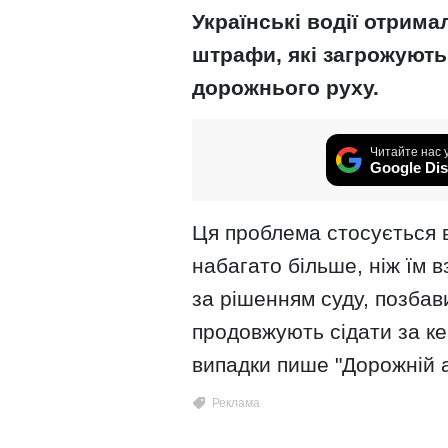
Українські водії отрим
штрафи, які загрожують
дорожнього руху.
Читайте нас 
Google Dis
Ця проблема стосується во
набагато більше, ніж їм в
за рішенням суду, позбав
продовжують сідати за ке
випадки пише "Дорожній а