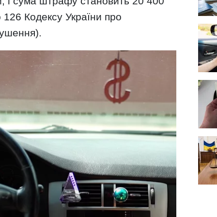
, і сума штрафу становить 20 400
ю 126 Кодексу України про
рушення).