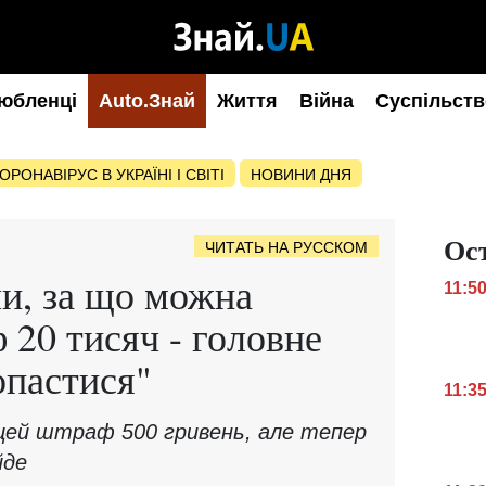
юбленці
Auto.Знай
Життя
Війна
Суспільств
ОРОНАВІРУС В УКРАЇНІ І СВІТІ
НОВИНИ ДНЯ
Ос
ЧИТАТЬ НА РУССКОМ
и, за що можна
11:5
 20 тисяч - головне
опастися"
11:3
 цей штраф 500 гривень, але тепер
йде