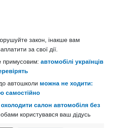
порушуйте закон, інакше вам
платити за свої дії.
е примусовим:
автомобілі українців
еревірять
, до автошколи
можна не ходити:
ію самостійно
о
охолодити салон автомобіля без
собами користувався ваш дідусь