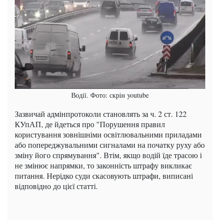
Водії. Фото: скрін youtube
Зазвичай адмінпротоколи становлять за ч. 2 ст. 122
КУпАП, де йдеться про "Порушення правил
користування зовнішніми освітлювальними приладами
або попереджувальними сигналами на початку руху або
зміну його спрямування". Втім, якщо водій їде трасою і
не змінює напрямки, то законність штрафу викликає
питання. Нерідко суди скасовують штрафи, виписані
відповідно до цієї статті.