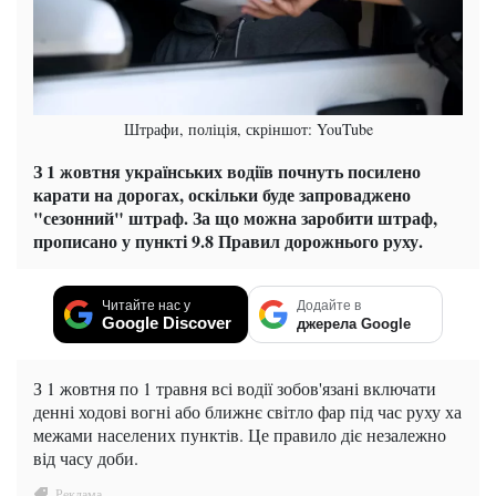
Штрафи, поліція, скріншот: YouTube
З 1 жовтня українських водіїв почнуть посилено
карати на дорогах, оскільки буде запроваджено
"сезонний" штраф. За що можна заробити штраф,
прописано у пункті 9.8 Правил дорожнього руху.
Читайте нас у
Додайте в
Google Discover
джерела Google
З 1 жовтня по 1 травня всі водії зобов'язані включати
денні ходові вогні або ближнє світло фар під час руху ха
межами населених пунктів. Це правило діє незалежно
від часу доби.