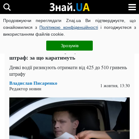
Продовжуючи переглядати Znaj.ua Ви підтверджуєте, що
ВІЙНА РОСІЇ ПРОТИ УКРАЇНИ
КОРОНАВІРУС В УКРАЇНІ І
ознайомилися з
Політикою конфіденційності
і погоджуєтеся з
використанням файлів cookie.
Головна
Auto.Знай
ЧИТАТЬ НА РУССКОМ
Зрозумів
З 1 жовтня водіям загрожує "сезонний"
штраф: за що каратимуть
Деякі водії ризикують отримати від 425 до 510 гривень
штрафу
Владислав Писаренко
1 жовтня, 13:30
Редактор новин