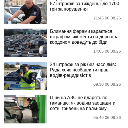
87 штрафів за тиждень і до 1700
грн за порушення
21:45 06.08.26
Блимання фарами карається
штрафом: які жести на дорозі за
кордоном доведуть до біди
14:05 06.08.26
24 штрафи за рік без наслідків:
Рада хоче позбавляти прав
водіїв-рецидивістів
09:30 06.08.26
Ціни на АЗС не вдарять по
гаманцю: як водіям заощадити
сотні гривень на пальному
05:40 06.08.26