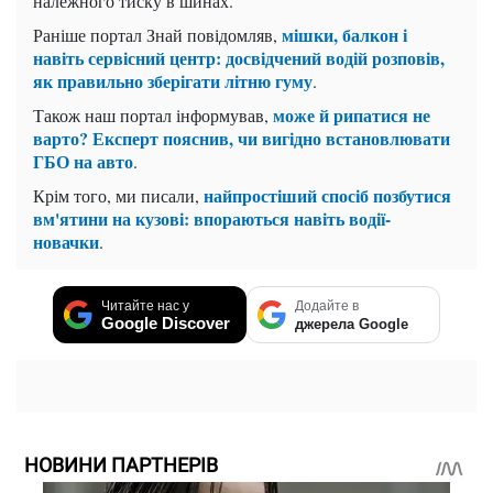
належного тиску в шинах.
мішки, балкон і
Раніше портал Знай повідомляв,
навіть сервісний центр: досвідчений водій розповів,
як правильно зберігати літню гуму
.
може й рипатися не
Також наш портал інформував,
варто? Експерт пояснив, чи вигідно встановлювати
ГБО на авто
.
найпростіший спосіб позбутися
Крім того, ми писали,
вм'ятини на кузові: впораються навіть водії-
новачки
.
Читайте нас у
Додайте в
Google Discover
джерела Google
НОВИНИ ПАРТНЕРІВ