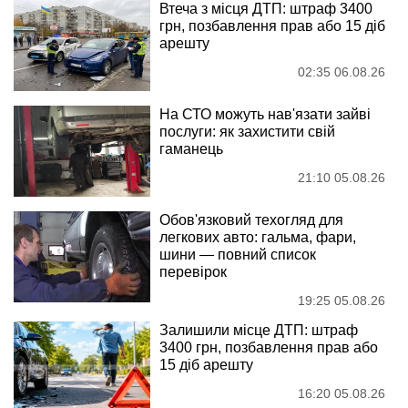
Втеча з місця ДТП: штраф 3400
грн, позбавлення прав або 15 діб
арешту
02:35 06.08.26
На СТО можуть нав'язати зайві
послуги: як захистити свій
гаманець
21:10 05.08.26
Обов'язковий техогляд для
легкових авто: гальма, фари,
шини — повний список
перевірок
19:25 05.08.26
Залишили місце ДТП: штраф
3400 грн, позбавлення прав або
15 діб арешту
16:20 05.08.26