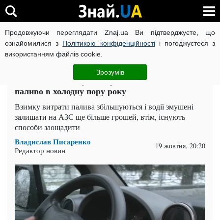
Продовжуючи переглядати Znaj.ua Ви підтверджуєте, що
ВІЙНА РОСІЇ ПРОТИ УКРАЇНИ
КОРОНАВІРУС В УКРАЇНІ І
ознайомилися з
Політикою конфіденційності
і погоджуєтеся з
використанням файлів cookie.
Головна
Auto.Знай
ЧИТАТЬ НА РУССКОМ
Зрозумів
Водіям на замітку: як ефективно економити
паливо в холодну пору року
Взимку витрати палива збільшуються і водії змушені
залишати на АЗС ще більше грошей, втім, існують
способи заощадити
Владислав Писаренко
19 жовтня, 20:20
Редактор новин