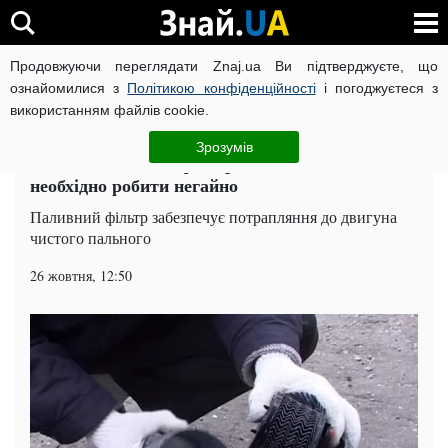
Продовжуючи переглядати Znaj.ua Ви підтверджуєте, що
ВІЙНА РОСІЇ ПРОТИ УКРАЇНИ
КОРОНАВІРУС В УКРАЇНІ І
ознайомилися з
Політикою конфіденційності
і погоджуєтеся з
використанням файлів cookie.
Головна
Auto.Знай
ЧИТАТЬ НА РУССКОМ
Зрозумів
Заміна паливного фільтра: 3 випадки, коли це
необхідно робити негайно
Паливний фільтр забезпечує потрапляння до двигуна
чистого пального
26 жовтня, 12:50