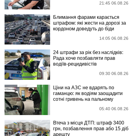
21:45 06.08.26
Блимання фарами карається
штрафом: які жести на дорозі за
кордоном доведуть до біди
14:05 06.08.26
24 штрафи за рік без наслідків:
Рада хоче позбавляти прав
водіїв-рецидивістів
09:30 06.08.26
Ціни на АЗС не вдарять по
гаманцю: як водіям заощадити
сотні гривень на пальному
05:40 06.08.26
Втеча з місця ДТП: штраф 3400
грн, позбавлення прав або 15 діб
арешту