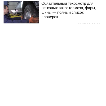
Обязательный техосмотр для
легковых авто: тормоза, фары,
шины — полный список
проверок
19:25 05.08.26
Оставили место ДТП: штраф
3400 грн, лишение прав или 15
суток ареста
16:20 05.08.26
Читать дальше