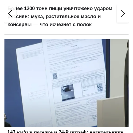
Более 1200 тонн пищи уничтожено ударом
россиян: мука, растительное масло и
консервы — что исчезнет с полок
147 км/ч в поселке и 24-й штраф: водительницу