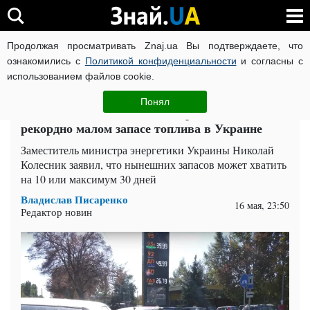
Продолжая просматривать Znaj.ua Вы подтверждаете, что
ВОЙНА РОССИИ ПРОТИВ УКРАИНЫ
КОРОНАВИРУС В 
ознакомились с
Политикой конфиденциальности
и согласны с
использованием файлов cookie.
Главная
Auto.Знай
ЧИТАТИ УКРАЇНСЬКОЮ
Понял
Хватит на 10 дней: в Минэнерго заявили о
рекордно малом запасе топлива в Украине
Заместитель министра энергетики Украины Николай
Колесник заявил, что нынешних запасов может хватить
на 10 или максимум 30 дней
Владислав Писаренко
16 мая, 23:50
Редактор новин