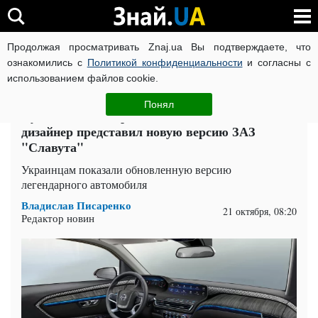
Продолжая просматривать Znaj.ua Вы подтверждаете, что
ВОЙНА РОССИИ ПРОТИВ УКРАИНЫ
КОРОНАВИРУС В 
ознакомились с
Политикой конфиденциальности
и согласны с
использованием файлов cookie.
Главная
Auto.Знай
ЧИТАТИ УКРАЇНСЬКОЮ
Понял
Куколка, от которой взгляд не отвести:
дизайнер представил новую версию ЗАЗ
"Славута"
Украинцам показали обновленную версию
легендарного автомобиля
Владислав Писаренко
21 октября, 08:20
Редактор новин