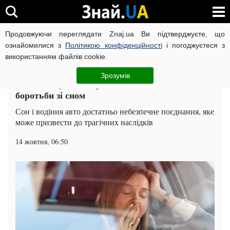
Продовжуючи переглядати Znaj.ua Ви підтверджуєте, що
ВІЙНА РОСІЇ ПРОТИ УКРАЇНИ
КОРОНАВІРУС В УКРАЇНІ І
ознайомилися з
Політикою конфіденційності
і погоджуєтеся з
використанням файлів cookie.
Головна
Auto.Знай
ЧИТАТЬ НА РУССКОМ
Зрозумів
Як не заснути за кермом: дієві способи
боротьби зі сном
Сон і водіння авто достатньо небезпечне поєднання, яке
може призвести до трагічних наслідків
14 жовтня, 06:50