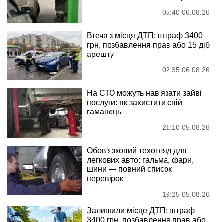
05:40 06.08.26
Втеча з місця ДТП: штраф 3400
грн, позбавлення прав або 15 діб
арешту
02:35 06.08.26
На СТО можуть нав'язати зайві
послуги: як захистити свій
гаманець
21:10 05.08.26
Обов'язковий техогляд для
легкових авто: гальма, фари,
шини — повний список
перевірок
19:25 05.08.26
Залишили місце ДТП: штраф
3400 грн, позбавлення прав або