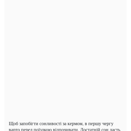
Щоб запобігти сонливості за кермом, в першу чергу
варто перед поїздкою відпочивати. Достатній сон дасть